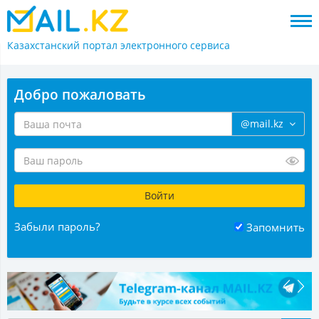
Казахстанский портал
электронного сервиса
Добро пожаловать
@mail.kz
Забыли пароль?
Запомнить