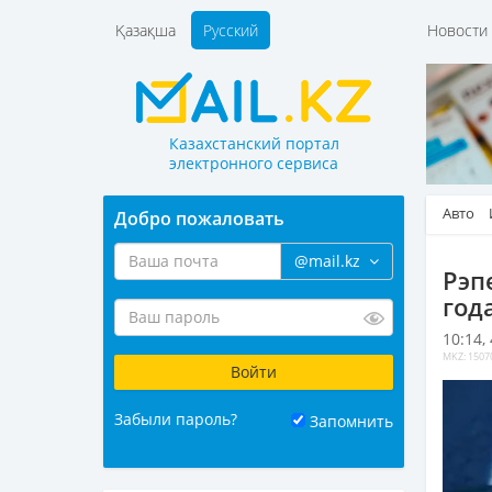
Қазақша
Русский
Новост
Казахстанский портал
электронного сервиса
Авто
Добро пожаловать
@mail.kz
Рэп
год
10:14,
MKZ: 1507
Забыли пароль?
Запомнить