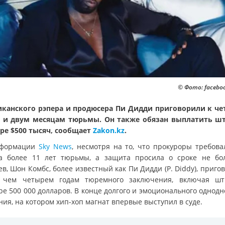
© Фото: facebo
канского рэпера и продюсера Пи Дидди приговорили к ч
 и двум месяцам тюрьмы. Он также обязан выплатить ш
ре $500 тысяч, сообщает
Zakon.kz
.
нформации
Sky News
, несмотря на то, что прокуроры требова
а более 11 лет тюрьмы, а защита просила о сроке не бо
в, Шон Комбс, более известный как Пи Дидди (P. Diddy), приго
 чем четырем годам тюремного заключения, включая ш
ре 500 000 долларов. В конце долгого и эмоционального однодн
ия, на котором хип-хоп магнат впервые выступил в суде.