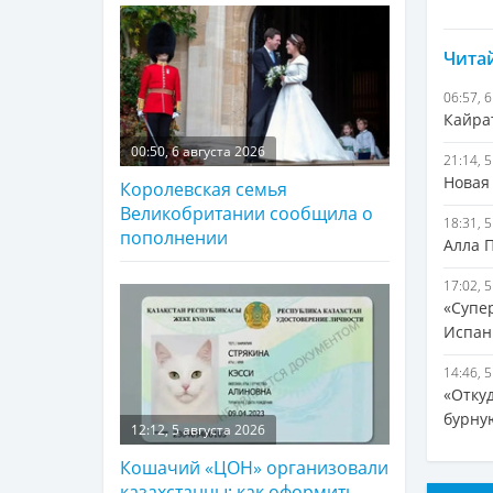
Читай
06:57, 
Кайра
00:50, 6 августа 2026
21:14, 
Новая
Королевская семья
Великобритании сообщила о
18:31, 
пополнении
Алла 
17:02, 
«Супе
Испан
14:46, 
«Отку
бурну
12:12, 5 августа 2026
Кошачий «ЦОН» организовали
казахстанцы: как оформить