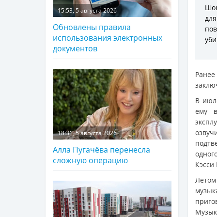
Шон
15:53, 5 августа 2026
для
Обновлены правила
пов
использования электронных
уби
документов
Ране
заклю
В июл
ему в
экспл
озвучи
18:31, 5 августа 2026
подтв
Алла Пугачёва перенесла
одног
сложную операцию
Кэсси 
Летом
музык
приго
Музык