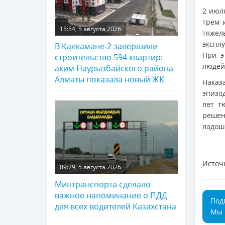
2 июл
трем 
15:54, 5 августа 2026
тяже
экспл
В Калкамане-2 завершили
При э
строительство 594 квартир:
людей
аким Наурызбайского района
Алматы показала новый ЖК
Наказ
эпизо
лет т
решен
ладош
Источ
09:29, 5 августа 2026
Минтранспорта сделало
важное напоминание о ПДД
Под
для всех водителей Казахстана
Мы 