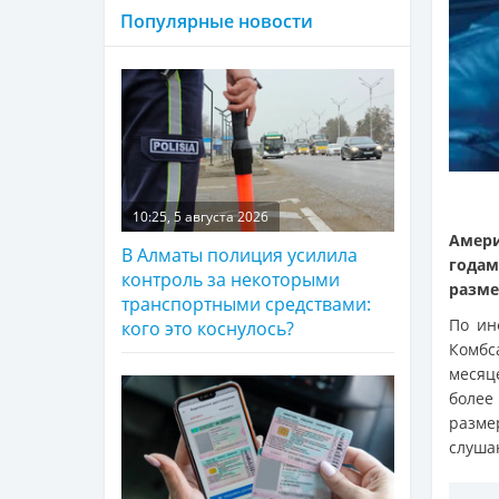
Популярные новости
10:25, 5 августа 2026
Амери
В Алматы полиция усилила
годам
контроль за некоторыми
разме
транспортными средствами:
По и
кого это коснулось?
Комбс
месяце
более
разме
слушан