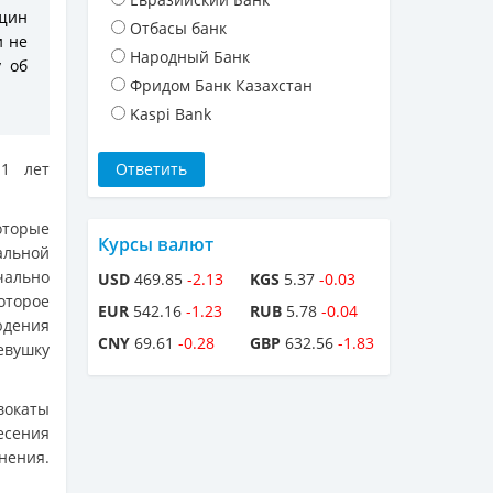
нщин
Отбасы банк
и не
Народный Банк
у об
Фридом Банк Казахстан
Kaspi Bank
11 лет
оторые
Курсы валют
альной
чально
USD
469.85
-2.13
KGS
5.37
-0.03
которое
EUR
542.16
-1.23
RUB
5.78
-0.04
юдения
CNY
69.61
-0.28
GBP
632.56
-1.83
евушку
вокаты
есения
нения.