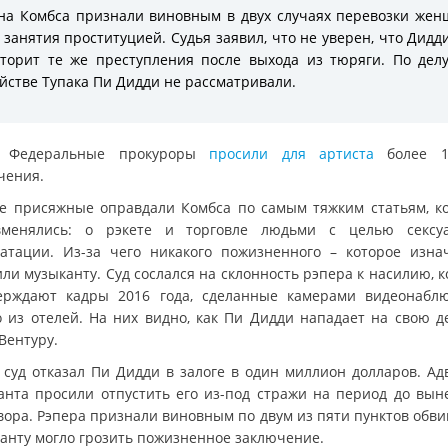
а Комбса признали виновным в двух случаях перевозки же
 занятия проституцией. Судья заявил, что не уверен, что Дидд
торит те же преступления после выхода из тюряги. По дел
йстве Тупака Пи Дидди не рассматривали.
е Федеральные прокуроры
просили для артиста
более 
чения.
е присяжные оправдали Комбса по самым тяжким статьям, к
менялись: о рэкете и торговле людьми с целью сексу
уатации. Из-за чего никакого пожизненного – которое изна
ли музыканту. Суд сослался на склонность рэпера к насилию, 
ерждают кадры 2016 года, сделанные камерами видеонабл
о из отелей. На них видно, как Пи Дидди нападает на свою д
Вентуру.
 суд отказал Пи Дидди в залоге в один миллион долларов. Ад
анта просили отпустить его из-под стражи на период до вын
вора. Рэпера признали виновным по двум из пяти пунктов обви
анту могло грозить пожизненное заключение.