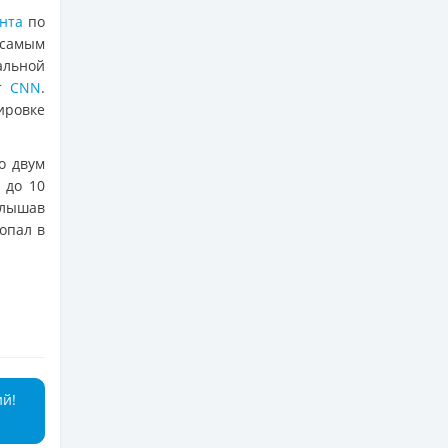
анта
по
 самым
льной
ет
CNN
.
ировке
о двум
 до 10
слышав
опал в
ий!