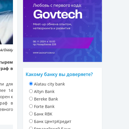
ok/Diddy
етырем
траф в
Какому банку вы доверяете?
ли для
Alatau city bank
лее 14
Altyn Bank
ворен к
Bereke Bank
траф в
Forte Bank
евного
Банк RBK
Банк ЦентрКредит
Евразийский Банк