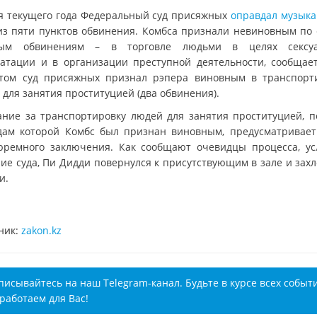
я текущего года Федеральный суд присяжных
оправдал музык
из пяти пунктов обвинения. Комбса признали невиновным по
лым обвинениям – в торговле людьми в целях сексуа
уатации и в организации преступной деятельности, сообща
том суд присяжных признал рэпера виновным в транспорт
 для занятия проституцией (два обвинения).
ание за транспортировку людей для занятия проституцией, п
дам которой Комбс был признан виновным, предусматривает
юремного заключения. Как сообщают очевидцы процесса, у
ие суда, Пи Дидди повернулся к присутствующим в зале и захл
и.
ник:
zakon.kz
писывайтесь на наш Telegram-канал. Будьте в курсе всех событ
работаем для Вас!