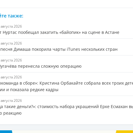
те также:
6 августа 2026
т Нуртас пообещал закатить «байопик» на сцене в Астане
5 августа 2026
 песня Димаша покорила чарты iTunes нескольких стран
5 августа 2026
Пугачёва перенесла сложную операцию
5 августа 2026
ркоманда в сборе»: Кристина Орбакайте собрала всех троих дет
ии и показала редкие кадры
5 августа 2026
да такие деньги?»: стоимость набора украшений Ерке Есмахан в
ю реакцию