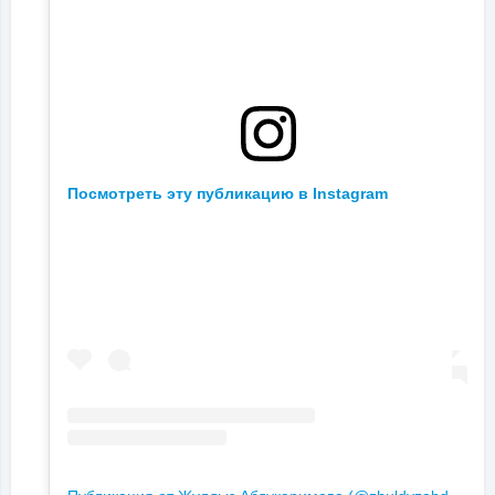
Посмотреть эту публикацию в Instagram
П
убликация от Жулдыз Абдукаримова (@zhuldyzabdukarimovaofficial)