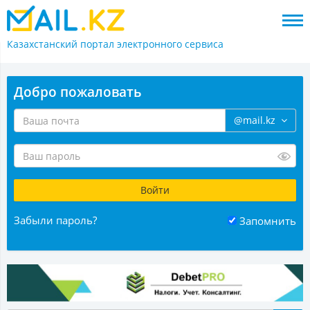
Казахстанский портал
электронного сервиса
Добро пожаловать
@mail.kz
Забыли пароль?
Запомнить