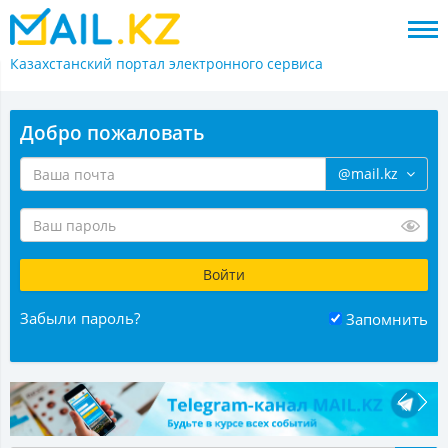
Казахстанский портал
электронного сервиса
Добро пожаловать
@mail.kz
Забыли пароль?
Запомнить