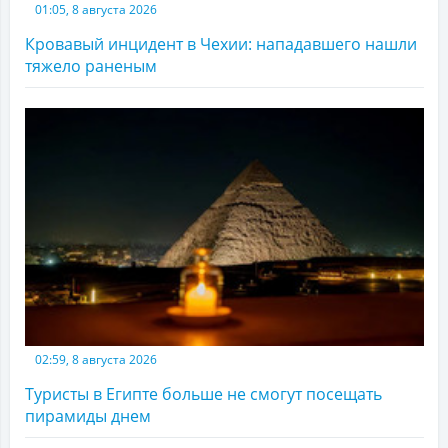
01:05, 8 августа 2026
Кровавый инцидент в Чехии: нападавшего нашли
тяжело раненым
02:59, 8 августа 2026
Туристы в Египте больше не смогут посещать
пирамиды днем