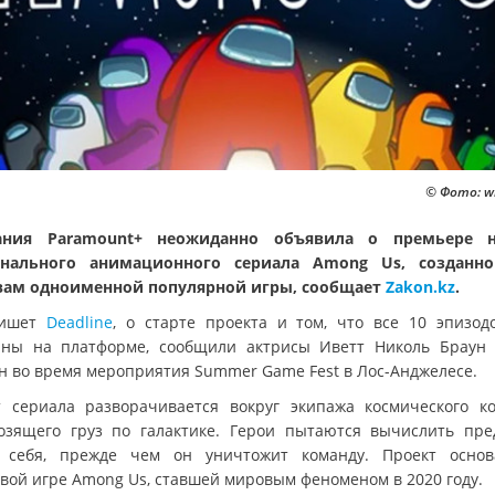
© Фото: w
ания Paramount+ неожиданно объявила о премьере н
инального анимационного сериала Among Us, созданно
ам одноименной популярной игры, сообщает
Zakon.kz
.
пишет
Deadline
, о старте проекта и том, что все 10 эпизод
пны на платформе, сообщили актрисы Иветт Николь Браун
н во время мероприятия Summer Game Fest в Лос-Анджелесе.
 сериала разворачивается вокруг экипажа космического ко
озящего груз по галактике. Герои пытаются вычислить пре
 себя, прежде чем он уничтожит команду. Проект осно
овой игре Among Us, ставшей мировым феноменом в 2020 году.