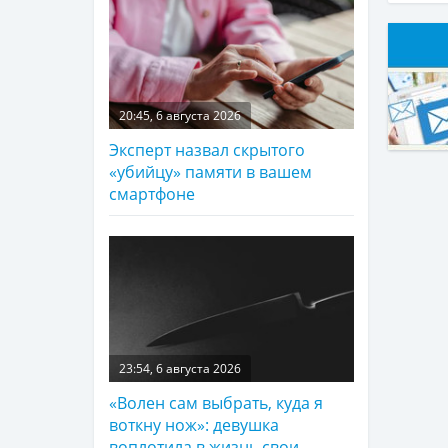
20:45, 6 августа 2026
Эксперт назвал скрытого
«убийцу» памяти в вашем
смартфоне
23:54, 6 августа 2026
«Волен сам выбрать, куда я
воткну нож»: девушка
воплотила в жизнь свои