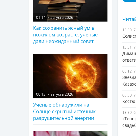
01:14, 7 августа 2026
Читай
Как сохранить ясный ум в
13:39, 
пожилом возрасте: ученые
Солис
дали неожиданный совет
13:31, 
Димаш
ответ
08:12, 
Звезд
Казах
00:13, 7 августа 2026
05:30, 
Костю
Ученые обнаружили на
Солнце скрытый источник
18:59, 
разрушительной энергии
«Тепе
свадь