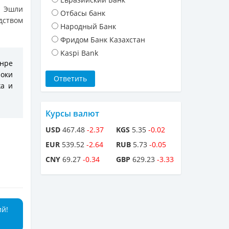
я Эшли
Отбасы банк
дством
Народный Банк
Фридом Банк Казахстан
Kaspi Bank
анре
роки
жа и
Курсы валют
USD
467.48
-2.37
KGS
5.35
-0.02
EUR
539.52
-2.64
RUB
5.73
-0.05
CNY
69.27
-0.34
GBP
629.23
-3.33
ий!