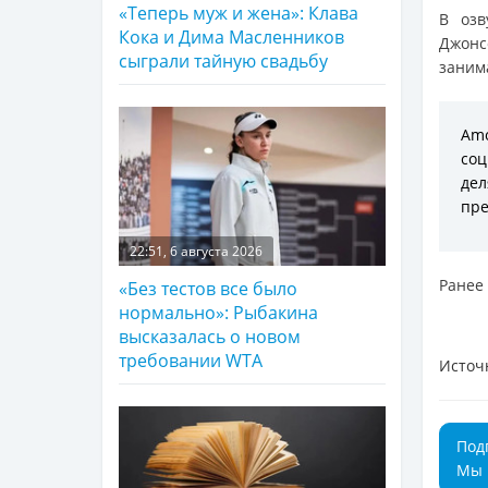
«Теперь муж и жена»: Клава
В озв
Кока и Дима Масленников
Джонс
сыграли тайную свадьбу
занима
Amo
соц
дел
пре
22:51, 6 августа 2026
Ранее
«Без тестов все было
нормально»: Рыбакина
высказалась о новом
требовании WTA
Источ
Под
Мы 