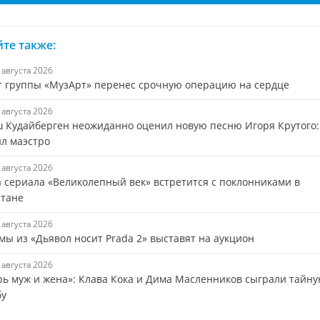
те также:
7 августа 2026
т группы «МузАрт» перенес срочную операцию на сердце
7 августа 2026
 Кудайберген неожиданно оценил новую песню Игоря Крутого:
ил маэстро
7 августа 2026
а сериала «Великолепный век» встретится с поклонниками в
стане
7 августа 2026
мы из «Дьявол носит Prada 2» выставят на аукцион
6 августа 2026
рь муж и жена»: Клава Кока и Дима Масленников сыграли тайн
бу