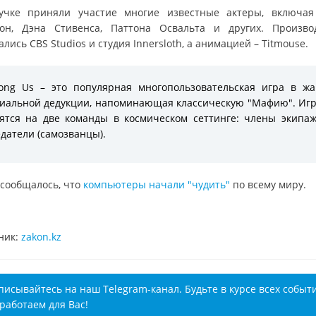
учке приняли участие многие известные актеры, включа
он, Дэна Стивенса, Паттона Освальта и других. Произво
лись CBS Studios и студия Innersloth, а анимацией – Titmouse.
ng Us – это популярная многопользовательская игра в ж
иальной дедукции, напоминающая классическую "Мафию". Иг
ятся на две команды в космическом сеттинге: члены экипа
датели (самозванцы).
 сообщалось, что
компьютеры начали "чудить"
по всему миру.
ник:
zakon.kz
писывайтесь на наш Telegram-канал. Будьте в курсе всех событ
работаем для Вас!