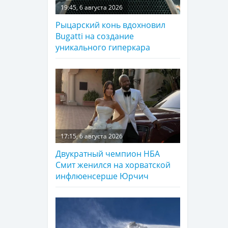
19:45, 6 августа 2026
Рыцарский конь вдохновил
Bugatti на создание
уникального гиперкара
17:15, 6 августа 2026
Двукратный чемпион НБА
Смит женился на хорватской
инфлюенсерше Юрчич