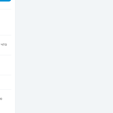
 что
ую