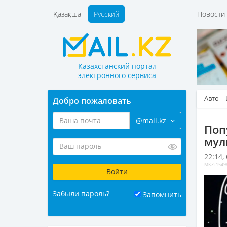
Қазақша
Русский
Новост
Казахстанский портал
электронного сервиса
Авто
Добро пожаловать
@mail.kz
Поп
мул
22:14,
MKZ: 1549
Забыли пароль?
Запомнить