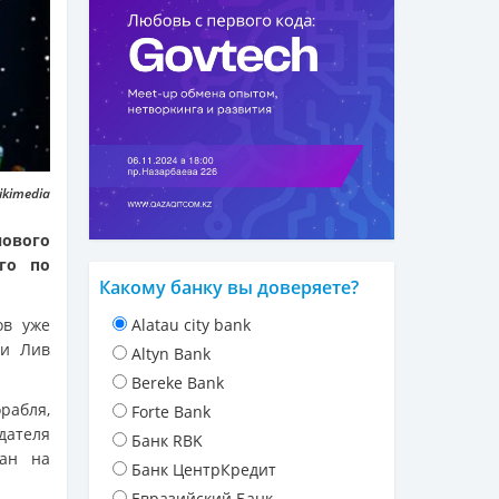
ikimedia
ового
го по
Какому банку вы доверяете?
ов уже
Alatau city bank
 и Лив
Altyn Bank
Bereke Bank
рабля,
Forte Bank
дателя
Банк RBK
ван на
Банк ЦентрКредит
Евразийский Банк