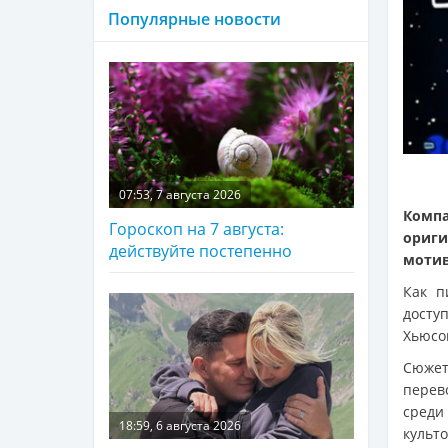
Популярные новости
07:53, 7 августа 2026
Комп
Гороскоп на 7 августа:
ориг
действуйте постепенно
мотив
Как 
досту
Хьюсо
Сюжет
перев
среди
18:59, 6 августа 2026
культ