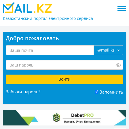
Казахстанский портал
электронного сервиса
Добро пожаловать
@mail.kz
Забыли пароль?
Запомнить