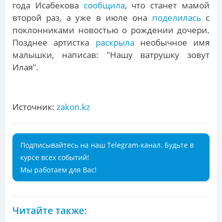
года Исабекова
сообщила
, что станет мамой
второй раз, а уже в июле она
поделилась
с
поклонниками новостью о рождении дочери.
Позднее артистка
раскрыла
необычное имя
малышки, написав: "Нашу ватрушку зовут
Илая".
Источник:
zakon.kz
Подписывайтесь на наш Telegram-канал. Будьте в
курсе всех событий!
Мы работаем для Вас!
Читайте также: