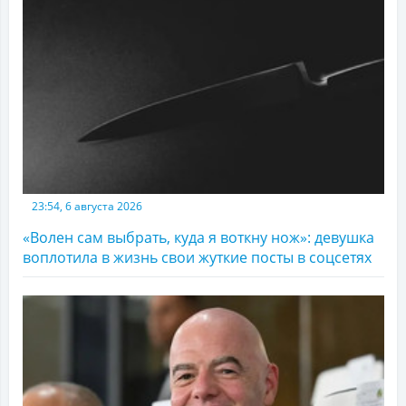
23:54, 6 августа 2026
«Волен сам выбрать, куда я воткну нож»: девушка
воплотила в жизнь свои жуткие посты в соцсетях