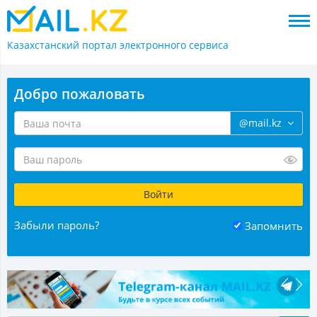
Казахстанский портал
электронного сервиса
Добро пожаловать
@mail.kz
Забыли пароль?
Запомнить