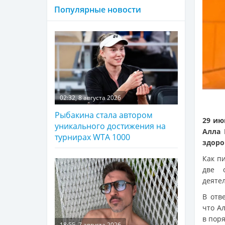
Популярные новости
02:32, 8 августа 2026
Рыбакина стала автором
29 ию
уникального достижения на
Алла 
турнирах WTA 1000
здоро
Как п
две 
деяте
В отв
что Ал
в поря
18:55, 7 августа 2026