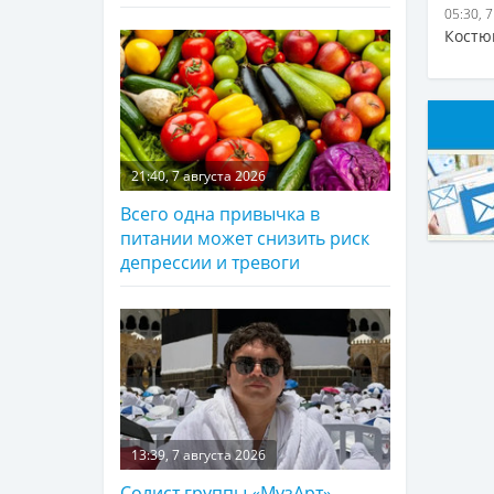
05:30, 
Костю
21:40, 7 августа 2026
Всего одна привычка в
питании может снизить риск
депрессии и тревоги
13:39, 7 августа 2026
Солист группы «МузАрт»