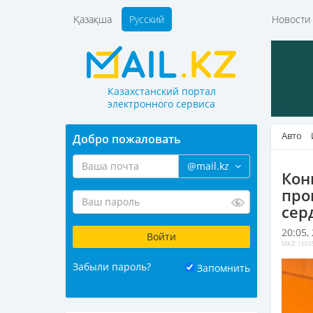
Қазақша
Русский
Новост
Казахстанский портал
электронного сервиса
Авто
Добро пожаловать
@mail.kz
Кон
про
сер
20:05,
MKZ: 1553
Забыли пароль?
Запомнить