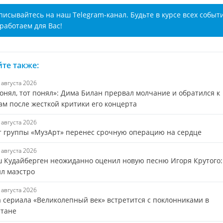
писывайтесь на наш Telegram-канал. Будьте в курсе всех событ
работаем для Вас!
те также:
7 августа 2026
онял, тот понял»: Дима Билан прервал молчание и обратился к
ам после жесткой критики его концерта
7 августа 2026
т группы «МузАрт» перенес срочную операцию на сердце
7 августа 2026
 Кудайберген неожиданно оценил новую песню Игоря Крутого:
ил маэстро
7 августа 2026
а сериала «Великолепный век» встретится с поклонниками в
стане