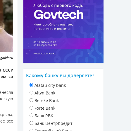
galkinru
а СССР
Какому банку вы доверяете?
лем со
Alatau city bank
енесла
Altyn Bank
ескую
Bereke Bank
Forte Bank
крыла,
Банк RBK
нее все
Банк ЦентрКредит
Евразийский Банк