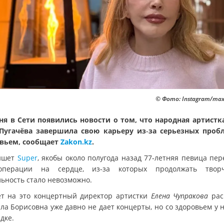
© Фото: Instagram/max
ня в Сети появились новости о том, что народная артистк
Пугачёва завершила свою карьеру из‑за серьезных проб
вьем, сообщает
Zakon.kz
.
ишет
Super
, якобы около полугода назад 77‑летняя певица пер
операции на сердце, из‑за которых продолжать творч
льность стало невозможно.
ет на это концертный директор артистки
Елена Чупракова
рас
ла Борисовна уже давно не дает концерты, но со здоровьем у 
дке.