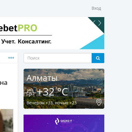
Вход
Алматы
 на
+32 °C
Вечером +33, ночью +23