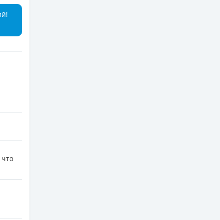
ий!
 что