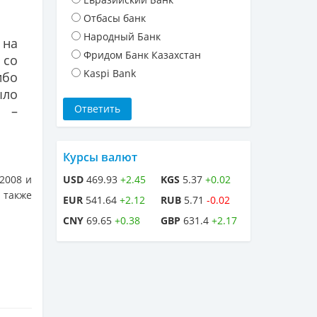
Отбасы банк
Народный Банк
 на
Фридом Банк Казахстан
 со
Kaspi Bank
ибо
ыло
, –
Курсы валют
 2008 и
USD
469.93
+2.45
KGS
5.37
+0.02
 также
EUR
541.64
+2.12
RUB
5.71
-0.02
CNY
69.65
+0.38
GBP
631.4
+2.17