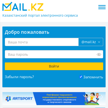
Казахстанский портал
электронного сервиса
Добро пожаловать
@mail.kz
Забыли пароль?
Запомнить