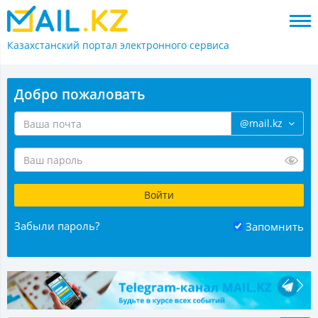
Казахстанский портал
электронного сервиса
Добро пожаловать
@mail.kz
Забыли пароль?
Запомнить