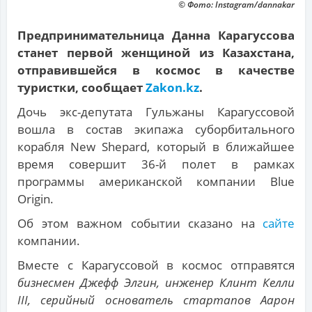
© Фото: Instagram/dannakar
Предпринимательница Данна Карагусcова
станет первой женщиной из Казахстана,
отправившейся в космос в качестве
туристки, сообщает
Zakon.kz
.
Дочь экс-депутата Гульжаны Карагуссовой
вошла в состав экипажа суборбитального
корабля New Shepard, который в ближайшее
время совершит 36-й полет в рамках
программы американской компании Blue
Origin.
Об этом важном событии сказано на
сайте
компании.
Вместе с Карагусcовой в космос отправятся
бизнесмен Джефф Элгин, инженер Клинт Келли
III, серийный основатель стартапов Аарон