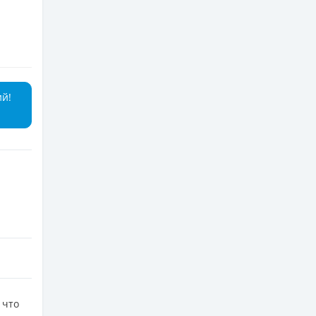
ий!
 что