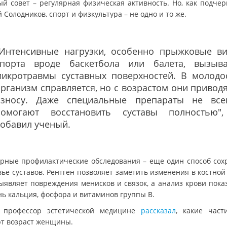
ый совет – регулярная физическая активность. Но, как подчер
 Солодников, спорт и физкультура – не одно и то же.
"Интенсивные нагрузки, особенно прыжковые в
спорта вроде баскетбола или балета, вызыв
микротравмы суставных поверхностей. В молодо
рганизм справляется, но с возрастом они приводя
износу. Даже специальные препараты не все
помогают восстановить суставы полностью"
обавил ученый.
ярные профилактические обследования – еще один способ сох
ье суставов. Рентген позволяет заметить изменения в костной
ыявляет повреждения менисков и связок, а анализ крови пока
нь кальция, фосфора и витаминов группы B.
 профессор эстетической медицине
рассказал
, какие част
т возраст женщины.