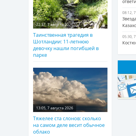
ответ
08:12, 
Звезд
22:37, 7 августа 2026
Казах
Таинственная трагедия в
05:30, 
Шотландии: 11-летнюю
Костю
девочку нашли погибшей в
парке
13:05, 7 августа 2026
Тяжелее ста слонов: сколько
на самом деле весит обычное
облако