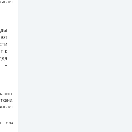
кивает
иды
ают
сти
т к
гда
, –
ранить
 ткани,
зывает
и тела