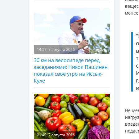
вещес
менее
"
14:57, 7 августа 2026
30 км на велосипеде перед
с
заседаниями: Никол Пашинян
показал свое утро на Иссык-
г
Куле
и
Не ме
нагру
вреде
подде
21:40, 7 августа 2026