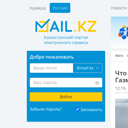
Қазақша
Русский
Новост
Казахстанский портал
электронного сервиса
Авто
Добро пожаловать
@mail.kz
Что
Газ
12:19,
MKZ: 1503
Забыли пароль?
Запомнить