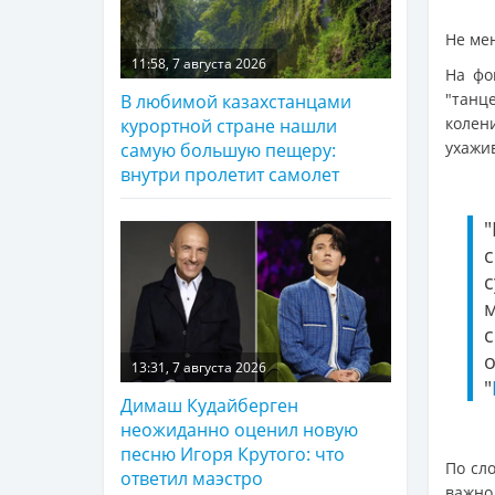
Не мен
11:58, 7 августа 2026
На фо
"танц
В любимой казахстанцами
колен
курортной стране нашли
ухажив
самую большую пещеру:
внутри пролетит самолет
13:31, 7 августа 2026
"
Димаш Кудайберген
неожиданно оценил новую
песню Игоря Крутого: что
По сл
ответил маэстро
важно