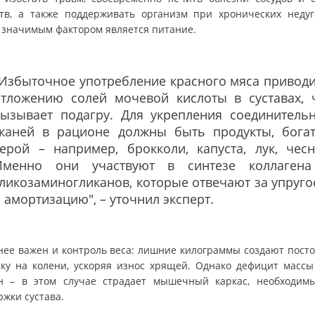
тв, а также поддерживать организм при хронических недуг
 значимым фактором является питание.
Избыточное употребление красного мяса приводи
отложению солей мочевой кислоты в суставах, 
вызывает подагру. Для укрепления соединитель
тканей в рационе должны быть продукты, бога
ерой – например, брокколи, капуста, лук, чесн
Именно они участвуют в синтезе коллаген
ликозаминогликанов, которые отвечают за упруго
 амортизацию", – уточнил эксперт.
нее важен и контроль веса: лишние килограммы создают пост
зку на колени, ускоряя износ хрящей. Однако дефицит массы
н – в этом случае страдает мышечный каркас, необходим
ржки сустава.