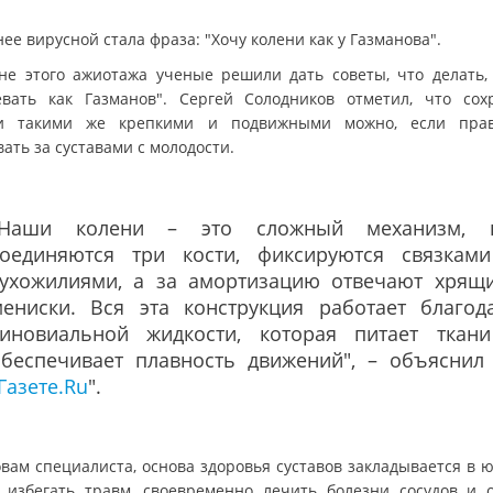
ее вирусной стала фраза: "Хочу колени как у Газманова".
не этого ажиотажа ученые решили дать советы, что делать,
евать как Газманов". Сергей Солодников отметил, что сох
и такими же крепкими и подвижными можно, если пра
ать за суставами с молодости.
"Наши колени – это сложный механизм, 
соединяются три кости, фиксируются связкам
сухожилиями, а за амортизацию отвечают хрящ
мениски. Вся эта конструкция работает благод
синовиальной жидкости, которая питает ткан
обеспечивает плавность движений", – объяснил
Газете.Ru
".
овам специалиста, основа здоровья суставов закладывается в ю
 избегать травм, своевременно лечить болезни сосудов и 