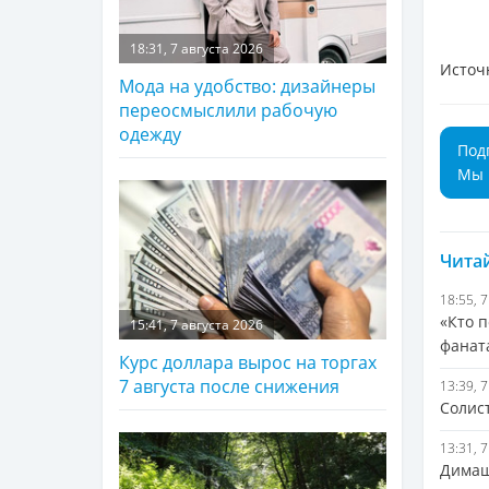
18:31, 7 августа 2026
Источ
Мода на удобство: дизайнеры
переосмыслили рабочую
одежду
Под
Мы 
Читай
18:55, 
«Кто п
15:41, 7 августа 2026
фанат
Курс доллара вырос на торгах
7 августа после снижения
13:39, 
Солис
13:31, 
Димаш