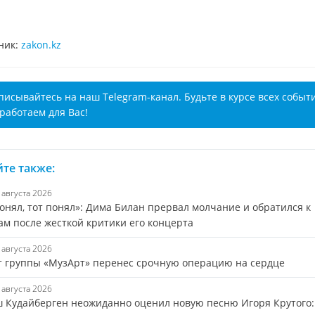
ник:
zakon.kz
писывайтесь на наш Telegram-канал. Будьте в курсе всех событ
работаем для Вас!
те также:
7 августа 2026
онял, тот понял»: Дима Билан прервал молчание и обратился к
ам после жесткой критики его концерта
7 августа 2026
т группы «МузАрт» перенес срочную операцию на сердце
7 августа 2026
 Кудайберген неожиданно оценил новую песню Игоря Крутого: