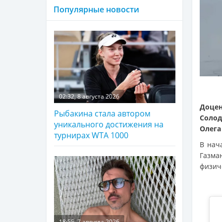
Популярные новости
02:32, 8 августа 2026
Доцен
Рыбакина стала автором
Солод
уникального достижения на
Олега
турнирах WTA 1000
В нач
Газм
физич
18:55, 7 августа 2026