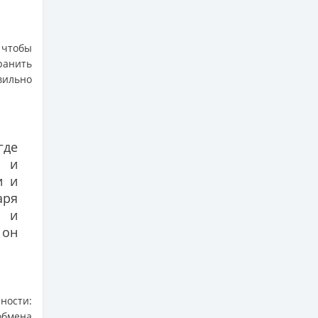
 чтобы
ранить
вильно
где
и и
и и
аря
и и
 он
ности:
обмена