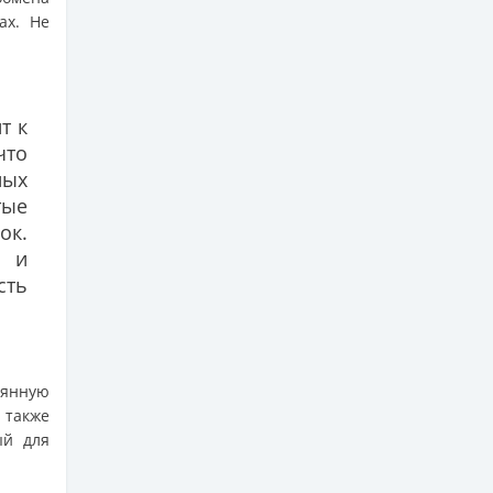
ах. Не
т к
что
ных
тые
ок.
а и
сть
оянную
 также
ый для