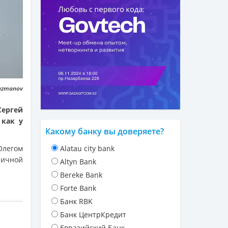
gazmanov
Сергей
 как у
Какому банку вы доверяете?
Олегом
Alatau city bank
ичной
Altyn Bank
Bereke Bank
Forte Bank
Банк RBK
Банк ЦентрКредит
Евразийский Банк