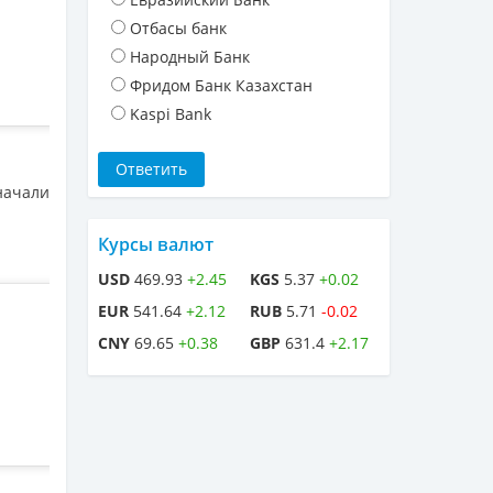
Отбасы банк
Народный Банк
Фридом Банк Казахстан
Kaspi Bank
начали
Курсы валют
USD
469.93
+2.45
KGS
5.37
+0.02
EUR
541.64
+2.12
RUB
5.71
-0.02
CNY
69.65
+0.38
GBP
631.4
+2.17