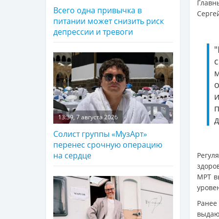
Главн
Всего одна привычка в
Сергей
питании может снизить риск
депрессии и тревоги
о
13:39, 7 августа 2026
д
Солист группы «МузАрт»
перенес срочную операцию
на сердце
Регул
здоров
МРТ в
урове
Ранее
выдаю