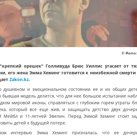
© Фото:
"крепкий орешек" Голливуда Брюс Уиллис угасает от т
ни, его жена Эмма Хеминг готовится к неизбежной смерти
щает
Zakon.kz
.
о душевном и эмоциональном состоянии ее и их общих дете
я бывшая модель делится, что для нее большое испытание наб
адком мировой иконы, справляться с глубоким горем утраты бл
ека, который все еще жив, и защищать детство двух дочере
й Мейбл и 11-летней Эвелин. Перед Эммой Хеминг стоит за
овить детей к будущей потере.
вом интервью Эмма Хеминг призналась, что ее дочер