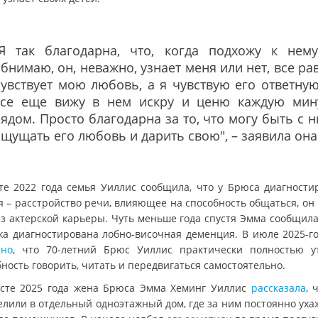
"Я так благодарна, что, когда подхожу к нем
бнимаю, он, неважно, узнает меня или нет, все ра
увствует мою любовь, а я чувствую его ответную
все еще вижу в нем искру и ценю каждую мин
ядом. Просто благодарна за то, что могу быть с н
щущать его любовь и дарить свою", – заявила она
те 2022 года семья Уиллис сообщила, что у Брюса диагности
я – расстройство речи, влияющее на способность общаться, он
из актерской карьеры. Чуть меньше года спустя Эмма сообщила,
жа диагностирована лобно-височная деменция. В июле 2025-г
тно
, что 70-летний Брюс Уиллис практически полностью у
ность говорить, читать и передвигаться самостоятельно.
усте 2025 года жена Брюса Эмма Хеминг Уиллис
рассказала
, 
елили в отдельный одноэтажный дом, где за ним постоянно уха