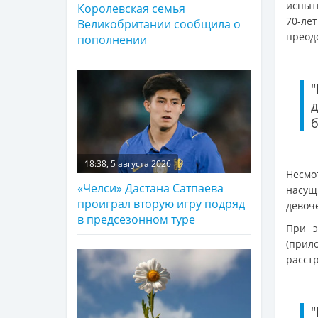
испыт
Королевская семья
70-ле
Великобритании сообщила о
преод
пополнении
"
д
б
18:38, 5 августа 2026
Несмо
«Челси» Дастана Сатпаева
насущ
проиграл вторую игру подряд
девоч
в предсезонном туре
При э
(при
расстр