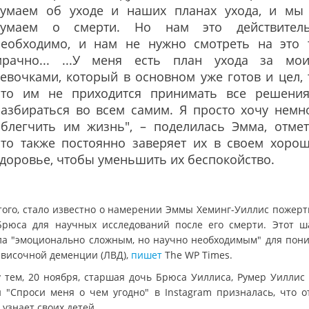
думаем об уходе и наших планах ухода, и мы
думаем о смерти. Но нам это действител
необходимо, и нам не нужно смотреть на это 
мрачно... ...У меня есть план ухода за мо
евочками, который в основном уже готов и цел, 
что им не приходится принимать все решени
разбираться во всем самим. Я просто хочу немн
облегчить им жизнь", – поделилась Эмма, отмет
что также постоянно заверяет их в своем хоро
доровье, чтобы уменьшить их беспокойство.
того, стало известно о намерении Эммы Хеминг-Уиллис пожерт
Брюса для научных исследований после его смерти. Этот ш
ла "эмоционально сложным, но научно необходимым" для пон
-височной деменции (ЛВД),
пишет
The WP Times.
 тем, 20 ноября, старшая дочь Брюса Уиллиса, Румер Уиллис 
и "Спроси меня о чем угодно" в Instagram призналась, что о
 узнает своих детей.