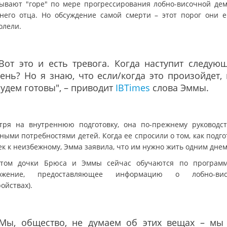
ывают "горе" по мере прогрессирования лобно-височной де
тнего отца. Но обсуждение самой смерти – этот порог они 
олели.
Вот это и есть тревога. Когда наступит следую
ень? Но я знаю, что если/когда это произойдет,
удем готовы", – приводит
IBTimes
слова Эммы.
тря на внутреннюю подготовку, она по-прежнему руководст
ными потребностями детей. Когда ее спросили о том, как подго
ек к неизбежному, Эмма заявила, что им нужно жить одним днем
том дочки Брюса и Эммы сейчас обучаются по програм
ложение, предоставляющее информацию о лобно-вис
ойствах).
"Мы, общество, не думаем об этих вещах – мы