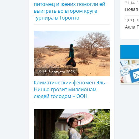
21:14, 
питомец и жених помогли ей
Новая
выиграть во втором круге
турнира в Торонто
18:31, 
Алла 
19:15, 5 августа 2026
Климатический феномен Эль-
Ниньо грозит миллионам
людей голодом – ООН