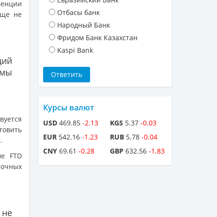
менции
Отбасы банк
еще не
Народный Банк
Фридом Банк Казахстан
Kaspi Bank
щий
 мы
Курсы валют
вуется
USD
469.85
-2.13
KGS
5.37
-0.03
товить
EUR
542.16
-1.23
RUB
5.78
-0.04
.
CNY
69.61
-0.28
GBP
632.56
-1.83
ме FTD
очных
 не