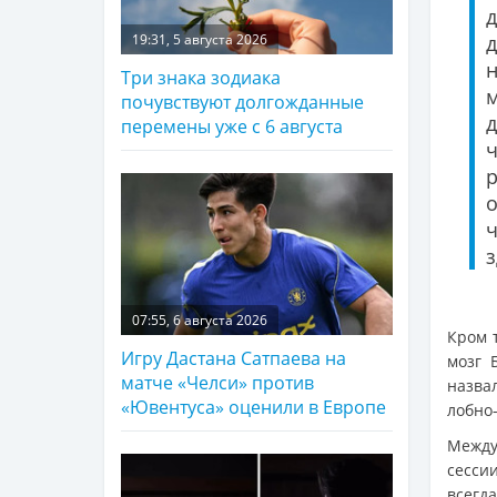
19:31, 5 августа 2026
Три знака зодиака
почувствуют долгожданные
д
перемены уже с 6 августа
з
07:55, 6 августа 2026
Кром 
Игру Дастана Сатпаева на
мозг 
матче «Челси» против
назва
«Ювентуса» оценили в Европе
лобно
Между
сесси
всегда