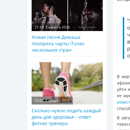
о
21:14, 5 августа 2026
ч
Новая песня Димаша
покорила чарты iTunes
р
нескольких стран
о
В мар
афази
уйти 
ее му
18:56, 5 августа 2026
извес
способ
Сколько нужно ходить каждый
день для здоровья – ответ
В авг
фитнес-тренера
перес