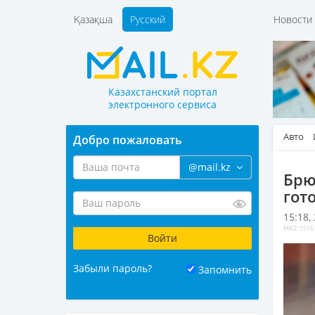
Қазақша
Русский
Новост
Казахстанский портал
электронного сервиса
Авто
Добро пожаловать
@mail.kz
Брю
гот
15:18,
MKZ: 1516
Забыли пароль?
Запомнить