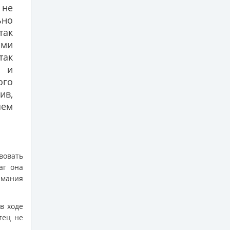
 не
ьно
так
ими
так
я и
ого
ив,
шем
вовать
аг она
имания
в ходе
тец не