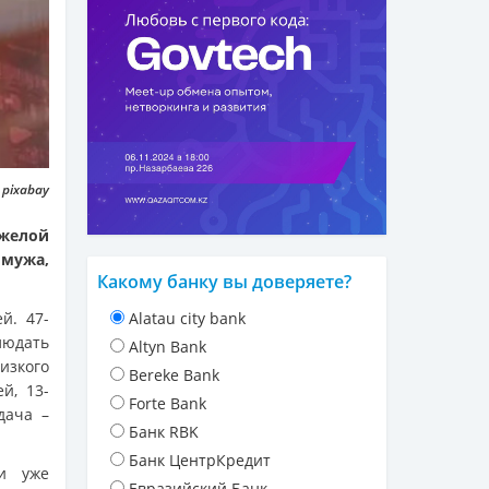
 pixabay
яжелой
 мужа,
Какому банку вы доверяете?
й. 47-
Alatau city bank
людать
Altyn Bank
изкого
Bereke Bank
й, 13-
Forte Bank
дача –
Банк RBK
Банк ЦентрКредит
и уже
Евразийский Банк