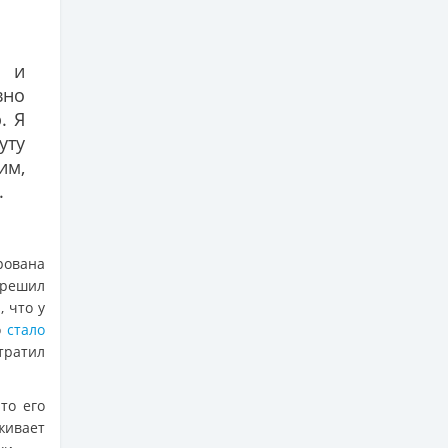
у и
вно
. Я
уту
им,
.
рована
 решил
 что у
о
стало
тратил
что его
живает