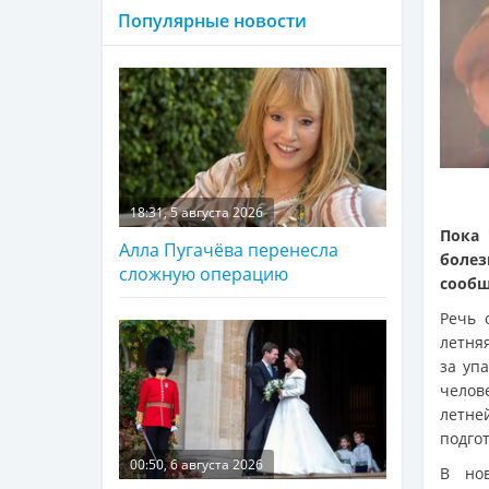
Популярные новости
18:31, 5 августа 2026
Пока 
Алла Пугачёва перенесла
болез
сложную операцию
сооб
Речь 
летня
за уп
челов
летне
подгот
00:50, 6 августа 2026
В но