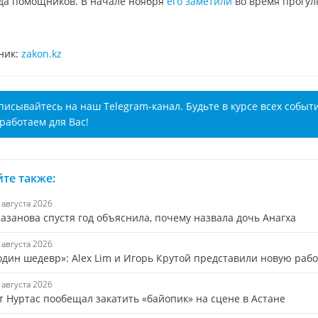
да помощников. В начале ноября
его заметили
во время прогул
ник:
zakon.kz
писывайтесь на наш Telegram-канал. Будьте в курсе всех событ
работаем для Вас!
те также:
6 августа 2026
азанова спустя год объяснила, почему назвала дочь Анагха
6 августа 2026
один шедевр»: Alex Lim и Игорь Крутой представили новую рабо
6 августа 2026
т Нуртас пообещал закатить «байопик» на сцене в Астане