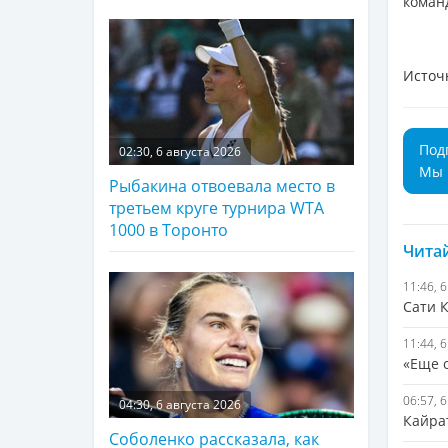
коман
Источ
Под
02:30, 6 августа 2026
Мы 
Рыбакина отвоевала место в
третьем круге турнира WTA
1000 в Торонто
Читай
11:46, 
Сати К
11:44, 
«Еще 
06:57, 
04:30, 6 августа 2026
Кайра
Соболенко рассказала, как