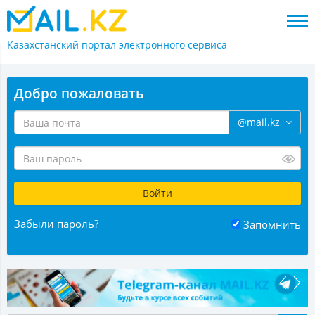
Казахстанский портал
электронного сервиса
Добро пожаловать
@mail.kz
Забыли пароль?
Запомнить