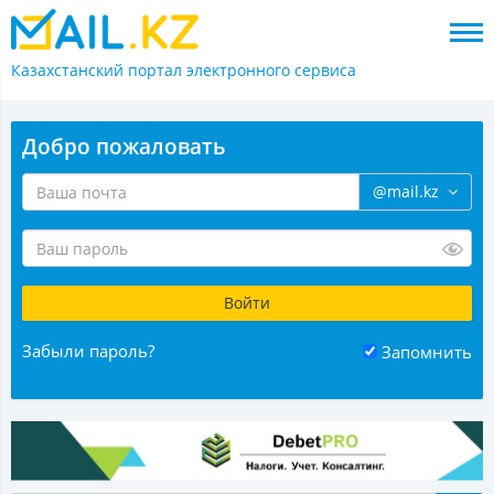
Казахстанский портал
электронного сервиса
Добро пожаловать
@mail.kz
Забыли пароль?
Запомнить