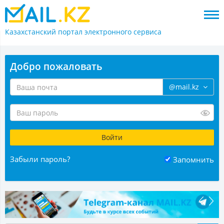
Казахстанский портал
электронного сервиса
Добро пожаловать
@mail.kz
Забыли пароль?
Запомнить