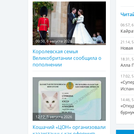
Читай
06:57, 
Кайра
00:50, 6 августа 2026
21:14, 
Новая
Королевская семья
Великобритании сообщила о
18:31, 
пополнении
Алла 
17:02, 
«Супе
Испан
14:46, 
«Отку
бурну
12:12, 5 августа 2026
Кошачий «ЦОН» организовали
казахстанцы: как оформить