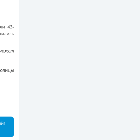
.
ли 43-
пились
сможет
толицы
ий!