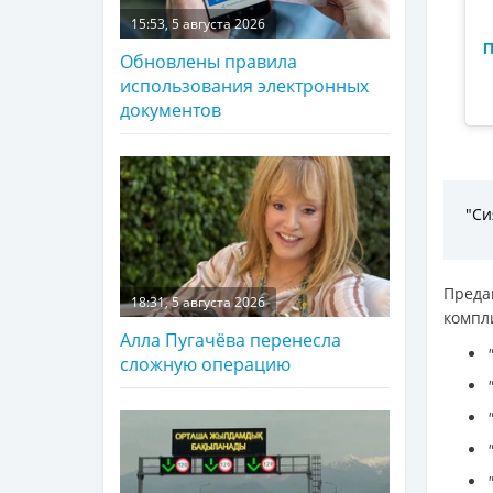
15:53, 5 августа 2026
П
Обновлены правила
использования электронных
документов
"Си
Преда
18:31, 5 августа 2026
компл
Алла Пугачёва перенесла
сложную операцию