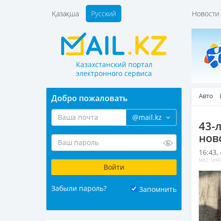
Қазақша
Русский
Новост
Казахстанский портал
электронного сервиса
Авто
Добро пожаловать
@mail.kz
43-
нов
16:43,
MKZ: 1496
Забыли пароль?
Запомнить