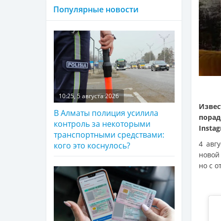
Популярные новости
10:25, 5 августа 2026
Изве
В Алматы полиция усилила
порад
контроль за некоторыми
Insta
транспортными средствами:
4 авг
кого это коснулось?
новой
но с о