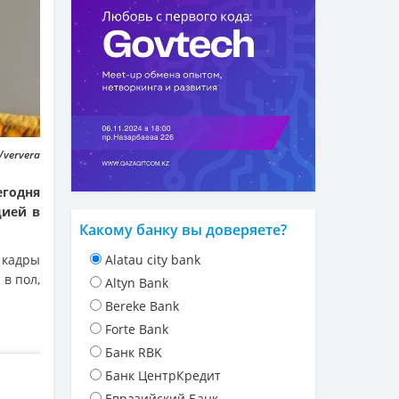
/ververa
годня
цией в
Какому банку вы доверяете?
 кадры
Alatau city bank
в пол,
Altyn Bank
Bereke Bank
Forte Bank
Банк RBK
Банк ЦентрКредит
Евразийский Банк