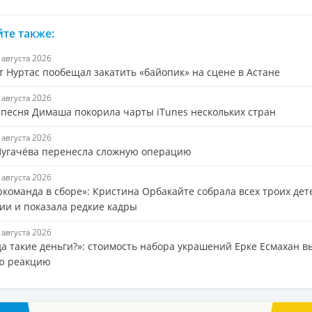
те также:
6 августа 2026
т Нуртас пообещал закатить «байопик» на сцене в Астане
5 августа 2026
 песня Димаша покорила чарты iTunes нескольких стран
5 августа 2026
Пугачёва перенесла сложную операцию
5 августа 2026
ркоманда в сборе»: Кристина Орбакайте собрала всех троих дет
ии и показала редкие кадры
5 августа 2026
да такие деньги?»: стоимость набора украшений Ерке Есмахан в
ю реакцию