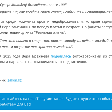
"Супер! Молодец! Выглядишь на все 100!"
"Красавица, как всегда в своем стиле, необычная и неповторимая"
сь среди комментаторов и недоброжелатели, которые сдела
й Вере замечания по поводу платья и возраст. Но фанаты засту
полнительницу хита "Реальная жизнь":
"Тот, кто пишет о старости, просто завидует, ведь не каждый 
в таком возрасте так красиво выглядеть".
я 2025 года Вера Брежнева
поделилась
фотокарточками из с
вы и нарвалась на комплименты от подписчиков.
ник:
zakon.kz
писывайтесь на наш Telegram-канал. Будьте в курсе всех событ
работаем для Вас!