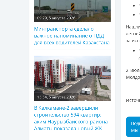
09:29, 5 августа 2026
Нашли
Минтранспорта сделало
летне
важное напоминание о ПДД
за ис
для всех водителей Казахстана
2 июл
Молдо
15:54, 5 августа 2026
Источ
В Калкамане-2 завершили
строительство 594 квартир:
аким Наурызбайского района
Под
Алматы показала новый ЖК
Мы 