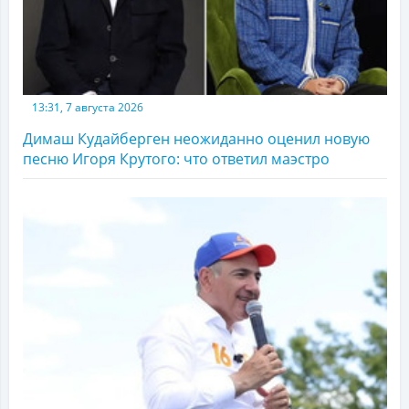
13:31, 7 августа 2026
Димаш Кудайберген неожиданно оценил новую
песню Игоря Крутого: что ответил маэстро