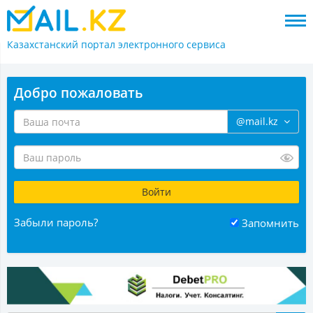
Казахстанский портал
электронного сервиса
Добро пожаловать
@mail.kz
Забыли пароль?
Запомнить