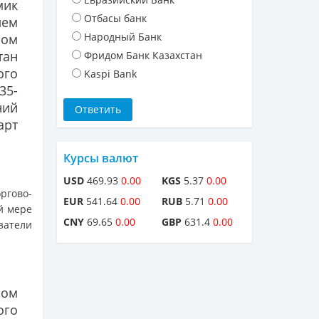
мик
Отбасы банк
лем
Народный Банк
ом
ан
Фридом Банк Казахстан
го
Kaspi Bank
35-
ний
арт
Курсы валют
USD
469.93
0.00
KGS
5.37
0.00
ргово-
EUR
541.64
0.00
RUB
5.71
0.00
й мере
CNY
69.65
0.00
GBP
631.4
0.00
затели
ром
ого