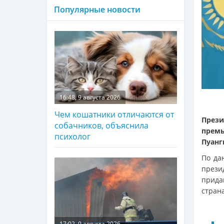
Популярные новости
16:48, 9 августа 2026
Чем кошатники отличаются от
През
собачников, объяснила
премь
психолог
Пуанг
По да
прези
прид
стран
17:02, 9 августа 2026