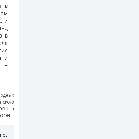
м в
том
е и
нд
в в
сле
тие
в и
, –
родных
нского
 ООН в
 ООН.
ное