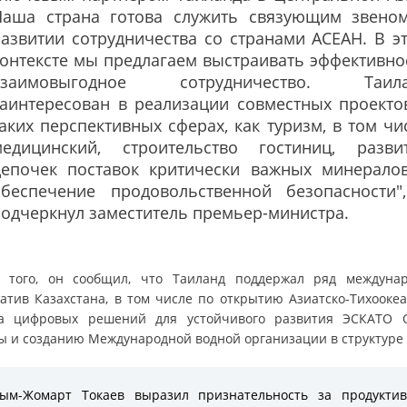
Наша страна готова служить связующим звено
азвитии сотрудничества со странами АСЕАН. В э
онтексте мы предлагаем выстраивать эффективно
взаимовыгодное сотрудничество. Таила
заинтересован в реализации совместных проекто
аких перспективных сферах, как туризм, в том чи
медицинский, строительство гостиниц, разви
цепочек поставок критически важных минерало
обеспечение продовольственной безопасности"
одчеркнул заместитель премьер-министра.
 того, он сообщил, что Таиланд поддержал ряд междуна
атив Казахстана, в том числе по открытию Азиатско-Тихоокеа
а цифровых решений для устойчивого развития ЭСКАТО
ы и созданию Международной водной организации в структуре
сым-Жомарт Токаев выразил признательность за продуктив