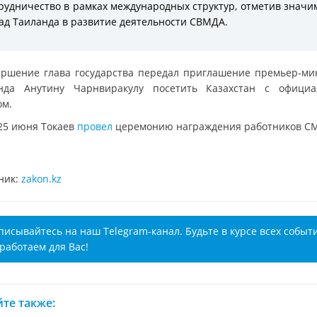
рудничество в рамках международных структур, отметив знач
ад Таиланда в развитие деятельности СВМДА.
ершение глава государства передал приглашение премьер-ми
нда Анутину Чарнвиракулу посетить Казахстан с офици
ом.
25 июня Токаев
провел
церемонию награждения работников С
ник:
zakon.kz
писывайтесь на наш Telegram-канал. Будьте в курсе всех событ
работаем для Вас!
те также: