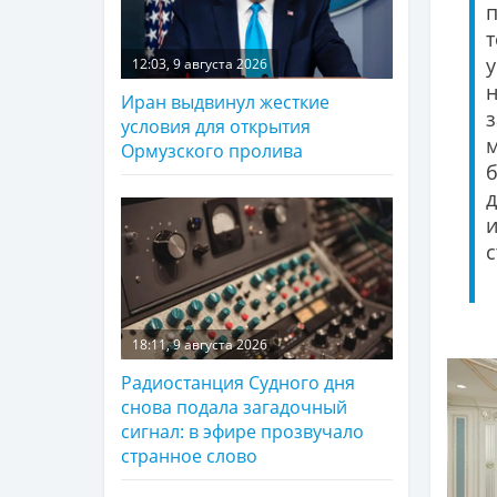
т
12:03, 9 августа 2026
Иран выдвинул жесткие
условия для открытия
Ормузского пролива
б
д
с
18:11, 9 августа 2026
Радиостанция Судного дня
снова подала загадочный
сигнал: в эфире прозвучало
странное слово