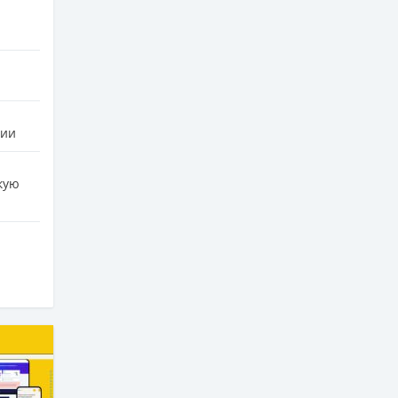
нии
кую