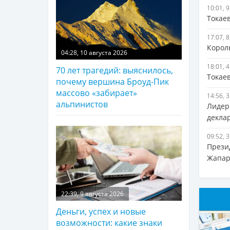
10:01, 
Токае
17:07, 
Корол
04:28, 10 августа 2026
18:01, 
70 лет трагедий: выяснилось,
Токае
почему вершина Броуд-Пик
массово «забирает»
14:56, 
альпинистов
Лидер
декла
09:52, 
Прези
Жапар
22:39, 9 августа 2026
Деньги, успех и новые
возможности: какие знаки