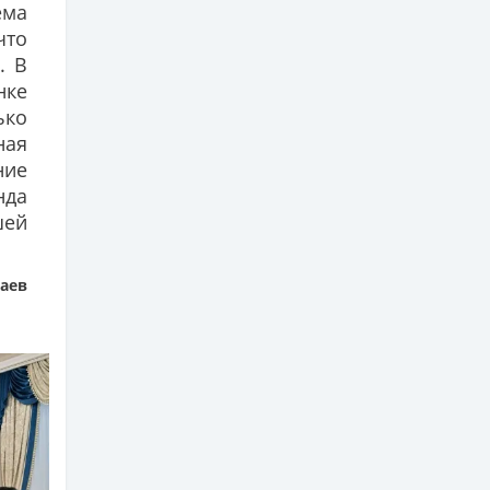
ма
что
. В
ке
ько
ная
ние
нда
шей
аев