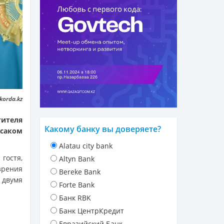
korda.kz
ителя
Какому банку вы доверяете?
асаком
Alatau city bank
гостя,
Altyn Bank
зрения
Bereke Bank
двумя
Forte Bank
Банк RBK
Банк ЦентрКредит
Евразийский Банк