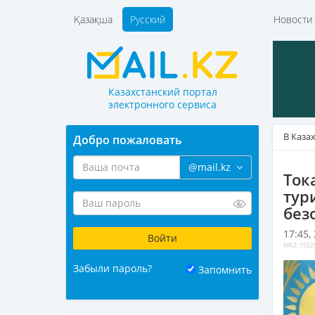
Қазақша
Русский
Новост
Казахстанский портал
электронного сервиса
В Каза
Добро пожаловать
@mail.kz
Ток
тур
без
17:45,
MKZ: 1552
Забыли пароль?
Запомнить