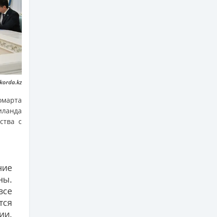
korda.kz
омарта
иланда
ства с
ие
ны.
все
тся
ии.