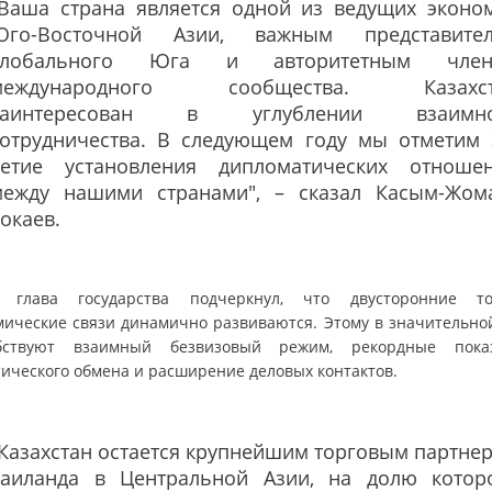
"Ваша страна является одной из ведущих эконо
Юго-Восточной Азии, важным представите
Глобального Юга и авторитетным член
международного сообщества. Казахст
заинтересован в углублении взаимно
сотрудничества. В следующем году мы отметим 
летие установления дипломатических отноше
между нашими странами", – сказал Касым-Жом
окаев.
 глава государства подчеркнул, что двусторонние то
мические связи динамично развиваются. Этому в значительно
бствуют взаимный безвизовый режим, рекордные пока
тического обмена и расширение деловых контактов.
Казахстан остается крупнейшим торговым партне
Таиланда в Центральной Азии, на долю котор