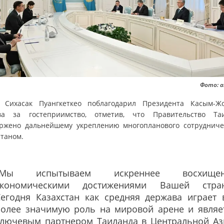
Фото: a
 Сихасак Пуангкеткео поблагодарил Президента Касым-Ж
ва за гостеприимство, отметив, что Правительство Та
ржено дальнейшему укреплению многопланового сотрудниче
станом.
"Мы испытываем искреннее восхищен
экономическими достижениями Вашей стра
Сегодня Казахстан как средняя держава играет 
более значимую роль на мировой арене и являе
ключевым партнером Таиланда в Центральной Аз