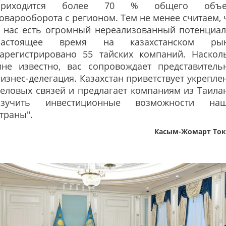
приходится более 70 % общего объе
оварооборота с регионом. Тем не менее считаем, 
у нас есть огромный нереализованный потенциал
настоящее время на казахстанском рын
зарегистрировано 55 тайских компаний. Наскол
мне известно, вас сопровождает представитель
изнес-делегация. Казахстан приветствует укрепле
еловых связей и предлагает компаниям из Таила
изучить инвестиционные возможности на
траны".
Касым-Жомарт Ток