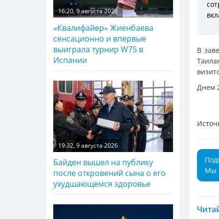
сот
16:20, 9 августа 2026
вкл
«Квалифайер» Жиенбаева
сенсационно и впервые
выиграла турнир W75 в
В зав
Испании
Таила
визит
Днем 
Источ
19:32, 9 августа 2026
Под
Байден вышел на публику
Мы 
после откровений сына о его
ухудшающемся здоровье
Читай