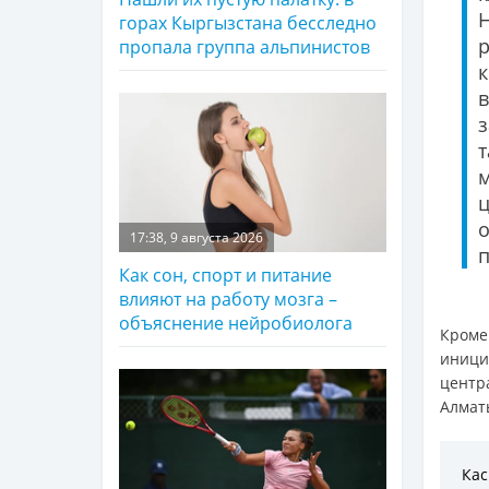
горах Кыргызстана бесследно
р
пропала группа альпинистов
к
т
17:38, 9 августа 2026
п
Как сон, спорт и питание
влияют на работу мозга –
объяснение нейробиолога
Кроме
иници
центр
Алмат
Ка