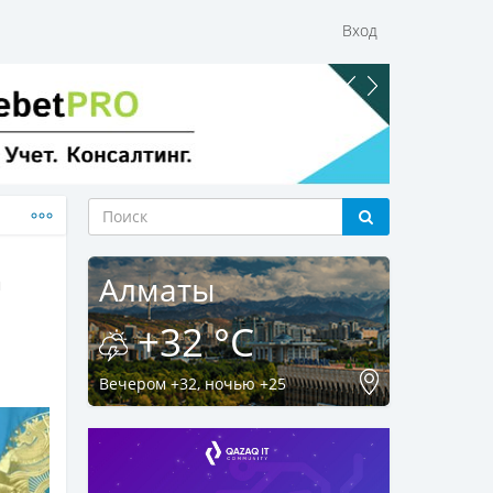
Вход
а
Алматы
+32 °C
Вечером +32, ночью +25