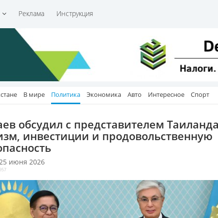
и
Реклама
Инструкция
хстане
В мире
Политика
Экономика
Авто
Интересное
Спорт
аев обсудил с представителем Таиланд
изм, инвестиции и продовольственную
опасность
 25 июня 2026
957