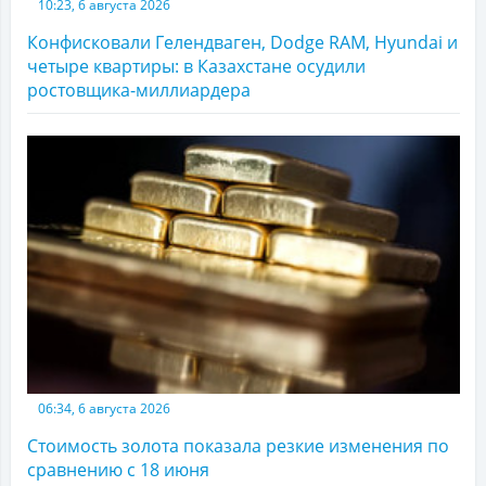
10:23, 6 августа 2026
Конфисковали Гелендваген, Dodge RAM, Hyundai и
четыре квартиры: в Казахстане осудили
ростовщика-миллиардера
06:34, 6 августа 2026
Стоимость золота показала резкие изменения по
сравнению с 18 июня