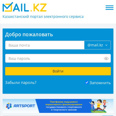
Казахстанский портал
электронного сервиса
Добро пожаловать
@mail.kz
Забыли пароль?
Запомнить