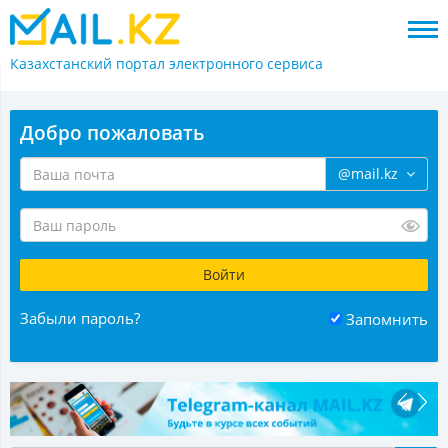
Казахстанский портал
электронного сервиса
Добро пожаловать
@mail.kz
Забыли пароль?
Запомнить