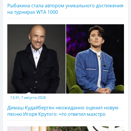
Рыбакина стала автором уникального достижения
на турнирах WTA 1000
13:31, 7 августа 2026
Димаш Кудайберген неожиданно оценил новую
песню Игоря Крутого: что ответил маэстро