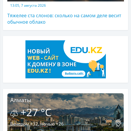
13:05, 7 августа 2026
Тяжелее ста слонов: сколько на самом деле весит
обычное облако
Алматы
+27 °C
Вечером +32, ночью +26