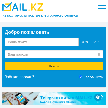
Казахстанский портал
электронного сервиса
Добро пожаловать
@mail.kz
Забыли пароль?
Запомнить