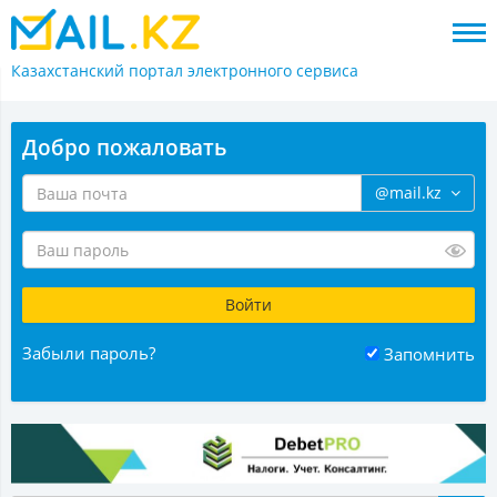
Казахстанский портал
электронного сервиса
Добро пожаловать
@mail.kz
Забыли пароль?
Запомнить