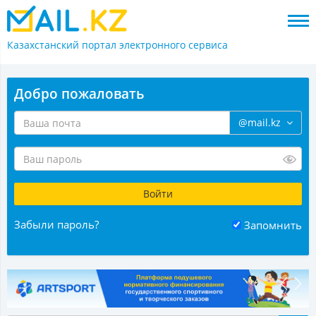
Казахстанский портал
электронного сервиса
Добро пожаловать
@mail.kz
Забыли пароль?
Запомнить