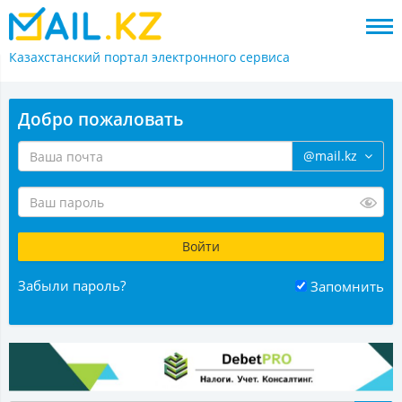
Казахстанский портал
электронного сервиса
Добро пожаловать
@mail.kz
Забыли пароль?
Запомнить