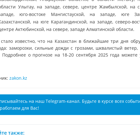
области Улытау, на западе, севере, центре Жамбылской, на с
западе, юго-востоке Мангистауской, на западе, юге За
Казахстанской, на юге Карагандинской, на западе, северо-вост
центре Актюбинской, на севере, западе Алматинской области.
 стало известно, что на Казахстан в ближайшие три дня обр
ода: заморозки, сильные дожди с грозами, шквалистый ветер, 
. Подробнее о прогнозе на 18-20 сентября 2025 года можете 
ник:
zakon.kz
писывайтесь на наш Telegram-канал. Будьте в курсе всех событ
работаем для Вас!
те также: