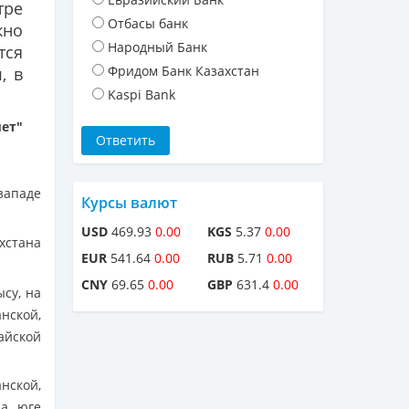
тре
Отбасы банк
но
Народный Банк
тся
Фридом Банк Казахстан
л
, в
Kaspi Bank
мет"
западе
Курсы валют
USD
469.93
0.00
KGS
5.37
0.00
хстана
EUR
541.64
0.00
RUB
5.71
0.00
CNY
69.65
0.00
GBP
631.4
0.00
ысу, на
анской,
айской
ской,
на юге