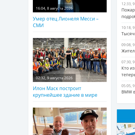
12:33, 
16:04, 8 августа 2026
Пожар
подро
Умер отец Лионеля Месси –
СМИ
10:18, 
Тысяч
09:08, 
Жител
07:30, 
Кто и
тепер
02:32, 9 августа 2026
05:05, 
Илон Маск построит
BMW в
крупнейшее здание в мире