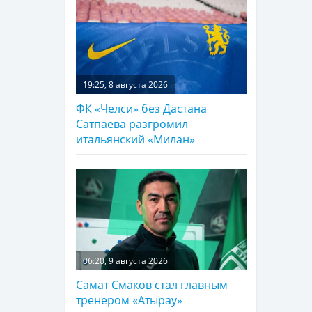
19:25, 8 августа 2026
ФК «Челси» без Дастана
Сатпаева разгромил
итальянский «Милан»
06:20, 9 августа 2026
Самат Смаков стал главным
тренером «Атырау»