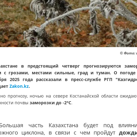
© Фото: 
ахстане в предстоящий четверг прогнозируются замо
 с грозами, местами сильные, град и туман. О погоде
бря 2025 года рассказали в пресс-службе РГП "Казгидр
щает
Zakon.kz
.
сно прогнозу, ночью на севере Костанайской области ожидаю
хности почвы
заморозки до -2°C
.
"Большая часть Казахстана будет под влиян
южного циклона, в связи с чем пройдут
дожд