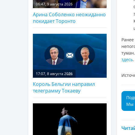
06:47, 9 августа 2026
Арина Соболенко неожиданно
покидает Торонто
Ранее
непог
туман
здесь
.
17:07, 8 августа 2026
Источ
Король Бельгии направил
телеграмму Токаеву
Под
Мы 
Читай