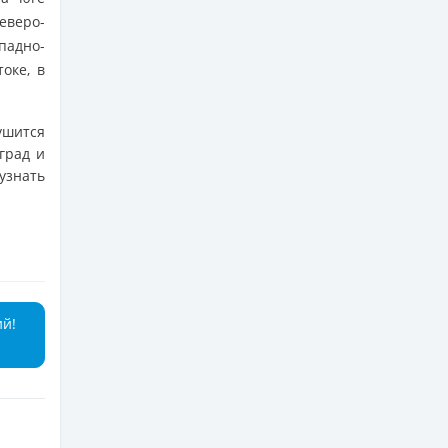
еверо-
падно-
оке, в
ушится
град и
узнать
ий!