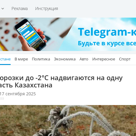
и
Реклама
Инструкция
хстане
В мире
Политика
Экономика
Авто
Интересное
Спорт
орозки до -2°C надвигаются на одну
асть Казахстана
 17 сентября 2025
033