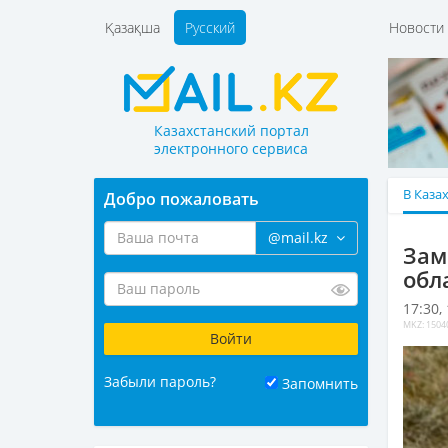
Қазақша
Русский
Новост
Казахстанский портал
электронного сервиса
В Каза
Добро пожаловать
@mail.kz
Зам
обл
17:30,
MKZ: 1504
Забыли пароль?
Запомнить