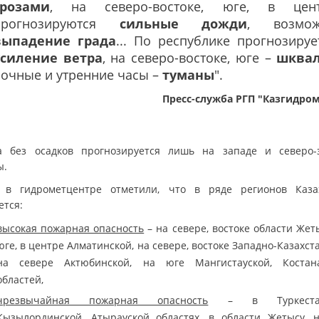
грозами
, на северо-востоке, юге, в цен
прогнозируются
сильные дожди
, возмож
выпадение града
... По республике прогнозируе
усиление ветра
, на северо-востоке, юге –
шква
очные и утренние часы –
туманы
".
Пресс-служба РГП "Казгидро
а без осадков прогнозируется лишь на западе и северо-
ы.
 в гидрометцентре отметили, что в ряде регионов Каза
ется:
высокая пожарная опасность
– на севере, востоке области Жет
юге, в центре Алматинской, на севере, востоке Западно-Казахст
на севере Актюбинской, на юге Мангистауской, Костан
областей,
чрезвычайная пожарная опасность
– в Туркестан
Кызылординской, Атырауской областях, в области Жетысу, 