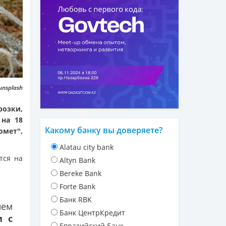
unsplash
розки,
 на 18
Какому банку вы доверяете?
омет",
Alatau city bank
тся на
Altyn Bank
Bereke Bank
Forte Bank
Банк RBK
ием
Банк ЦентрКредит
и с
Евразийский Банк