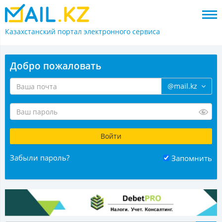
Казахстанский портал
электронного сервиса
Добро пожаловать
@mail.kz
Забыли пароль?
Запомнить