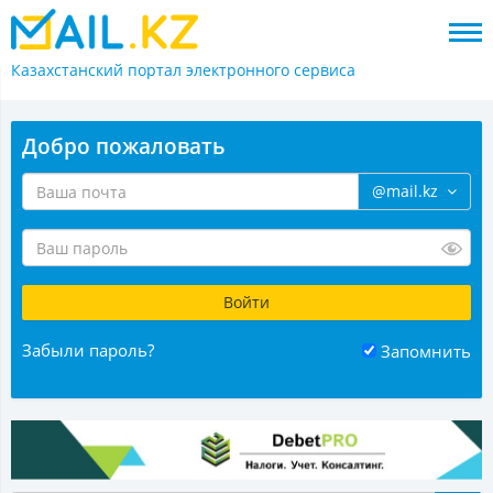
Казахстанский портал
электронного сервиса
Добро пожаловать
@mail.kz
Забыли пароль?
Запомнить