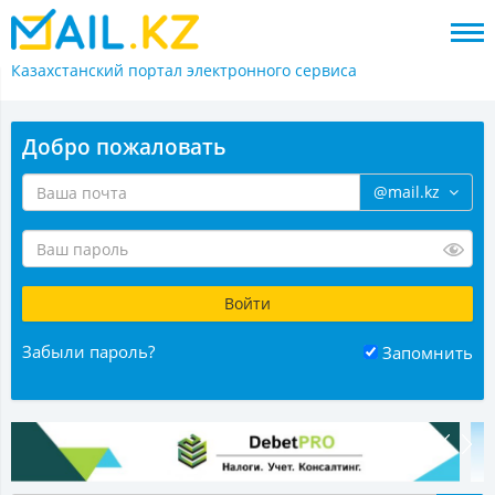
Казахстанский портал
электронного сервиса
Добро пожаловать
@mail.kz
Забыли пароль?
Запомнить