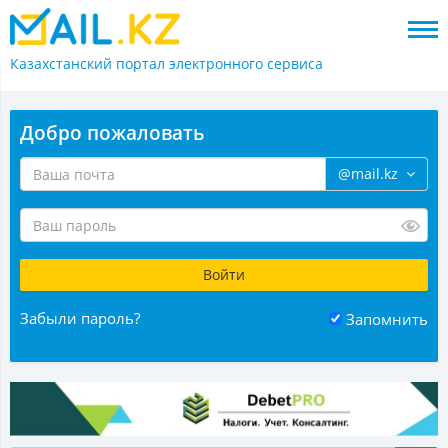
Казахстанский портал
электронного сервиса
Добро пожаловать
@mail.kz
Забыли пароль?
Запомнить