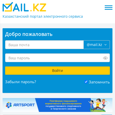
Казахстанский портал
электронного сервиса
Добро пожаловать
@mail.kz
Забыли пароль?
Запомнить