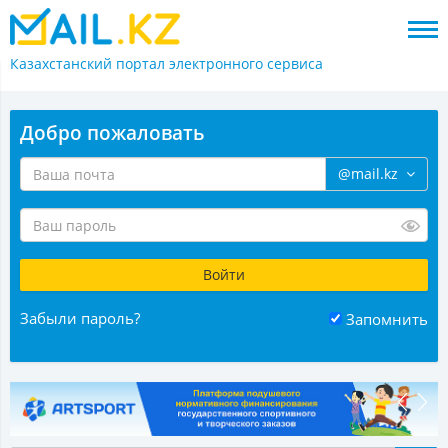
Казахстанский портал
электронного сервиса
Добро пожаловать
@mail.kz
Забыли пароль?
Запомнить