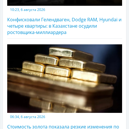
10:23, 6 августа 2026
Конфисковали Гелендваген, Dodge RAM, Hyundai и
четыре квартиры: в Казахстане осудили
ростовщика-миллиардера
06:34, 6 августа 2026
Стоимость золота показала резкие изменения по