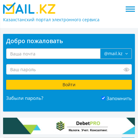
Казахстанский портал
электронного сервиса
Добро пожаловать
@mail.kz
Забыли пароль?
Запомнить