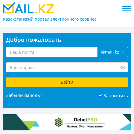
Казахстанский портал
электронного сервиса
Добро пожаловать
@mail.kz
Забыли пароль?
Запомнить