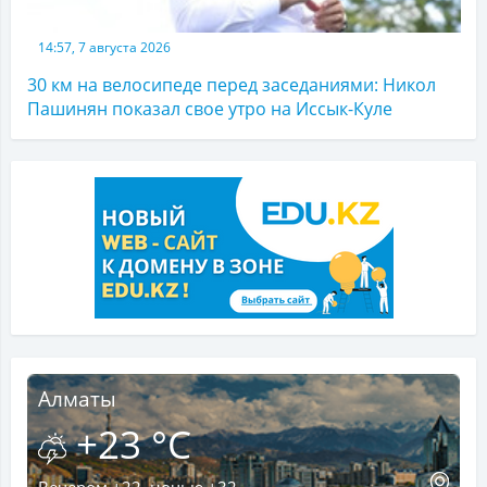
14:57, 7 августа 2026
30 км на велосипеде перед заседаниями: Никол
Пашинян показал свое утро на Иссык-Куле
Алматы
+23 °C
Вечером +22, ночью +32