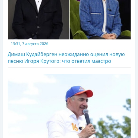
13:31, 7 августа 2026
Димаш Кудайберген неожиданно оценил новую
песню Игоря Крутого: что ответил маэстро