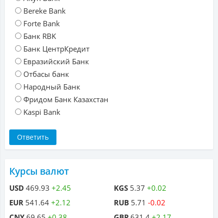
Bereke Bank
Forte Bank
Банк RBK
Банк ЦентрКредит
Евразийский Банк
Отбасы банк
Народный Банк
Фридом Банк Казахстан
Kaspi Bank
Курсы валют
USD
469.93
+2.45
KGS
5.37
+0.02
EUR
541.64
+2.12
RUB
5.71
-0.02
CNY
69.65
+0.38
GBP
631.4
+2.17