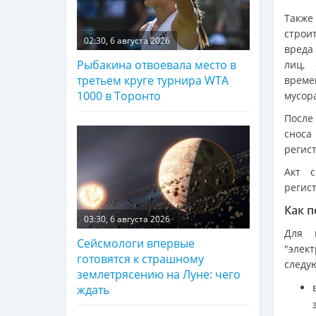
Также
строи
02:30, 6 августа 2026
вреда
Рыбакина отвоевала место в
лиц, 
третьем круге турнира WTA
време
1000 в Торонто
мусор
После
сноса
регис
Акт с
регис
Как 
03:30, 6 августа 2026
Для 
Сейсмологи впервые
"элек
готовятся к страшному
следу
землетрясению на Луне: чего
ждать