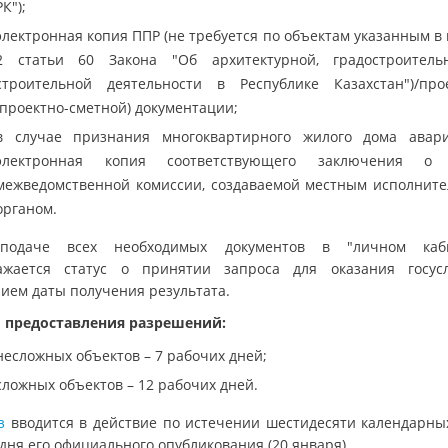
РК");
электронная копия ППР (не требуется по объектам указанным в 
2 статьи 60 Закона "Об архитектурной, градостроител
строительной деятельности в Республике Казахстан")/про
(проектно-сметной) документации;
в случае признания многоквартирного жилого дома авар
электронная копия соответствующего заключения о 
межведомственной комиссии, создаваемой местным исполнит
органом.
подаче всех необходимых документов в "личном каби
ажается статус о принятии запроса для оказания госус
нием даты получения результата.
 предоставления разрешений:
несложных объектов – 7 рабочих дней;
сложных объектов – 12 рабочих дней.
з
вводится в действие по истечении шестидесяти календарны
дня его официального опубликования (20 января).