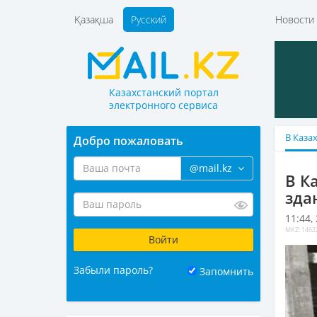
Қазақша
Русский
Новост
Казахстанский портал
электронного сервиса
В Каза
Добро пожаловать
@mail.kz
В К
зда
11:44,
MKZ: 1462
Забыли пароль?
Запомнить