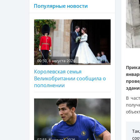
Популярные новости
00:50, 6 августа 2026
Прика
Королевская семья
январ
Великобритании сообщила о
пров
пополнении
здани
В час
получ
объек
Так
соо
07:55, 6 августа 2026