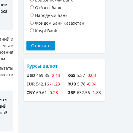
ании
Отбасы банк
носа
Народный Банк
Фридом Банк Казахстан
Kaspi Bank
аний и
ектам
есения
ам.
Курсы валют
льтаты
ивости
USD
469.85
-2.13
KGS
5.37
-0.03
EUR
542.16
-1.23
RUB
5.78
-0.04
CNY
69.61
-0.28
GBP
632.56
-1.83
тся
ций,
тной