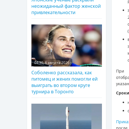
неожиданный фактор женской
привлекательности
04:30, 6 августа 2026
При 
Соболенко рассказала, как
отобр
питомец и жених помогли ей
указа
выиграть во втором круге
турнира в Торонто
Сроки
Прика
после 