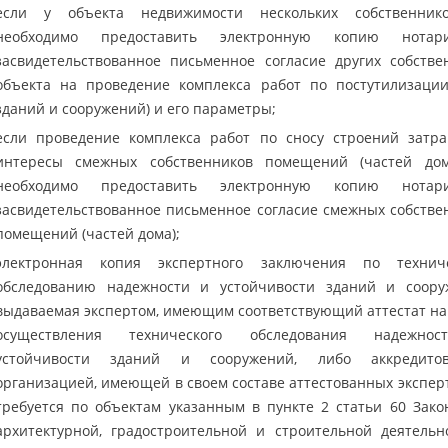
если у объекта недвижимости нескольких собственник
необходимо предоставить электронную копию нотари
засвидетельствованное письменное согласие других собстве
объекта на проведение комплекса работ по постутилизации
зданий и сооружений) и его параметры;
если проведение комплекса работ по сносу строений затра
интересы смежных собственников помещений (частей дом
необходимо предоставить электронную копию нотари
засвидетельствованное письменное согласие смежных собстве
помещений (частей дома);
электронная копия экспертного заключения по технич
обследованию надежности и устойчивости зданий и соору
выдаваемая экспертом, имеющим соответствующий аттестат на
осуществления технического обследования надежно
устойчивости зданий и сооружений, либо аккредитов
организацией, имеющей в своем составе аттестованных эксперт
требуется по объектам указанным в пункте 2 статьи 60 Зако
архитектурной, градостроительной и строительной деятельн