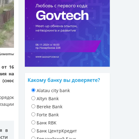
 Алматы
 от 16
ния на
Какому банку вы доверяете?
(снос
Alatau city bank
орядок
Altyn Bank
изации
Bereke Bank
Forte Bank
Банк RBK
ся в
Банк ЦентрКредит
асти
Евразийский Банк