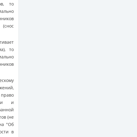
ов, то
ально
нников
 (снос
гивает
а), то
ально
нников
ескому
жений,
 право
сти и
анной
ов (не
на "Об
ости в