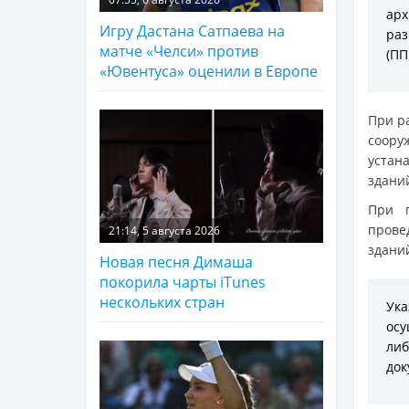
арх
Игру Дастана Сатпаева на
раз
матче «Челси» против
(ПП
«Ювентуса» оценили в Европе
При р
соор
устан
здани
При п
прове
21:14, 5 августа 2026
здани
Новая песня Димаша
покорила чарты iTunes
нескольких стран
Ук
осу
либ
док