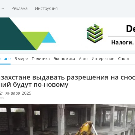
и
Реклама
Инструкция
хстане
В мире
Политика
Экономика
Авто
Интересное
Спорт
азахстане выдавать разрешения на сно
ний будут по-новому
 21 января 2025
289