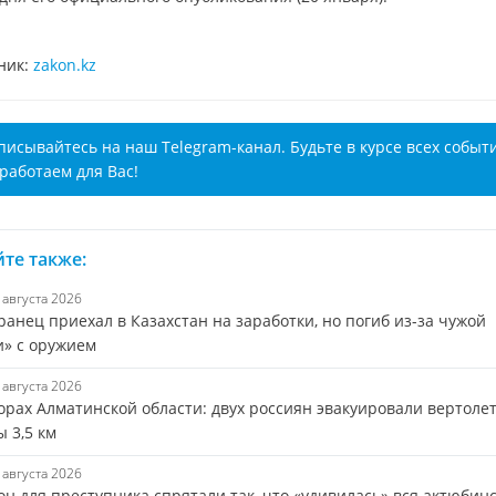
ник:
zakon.kz
писывайтесь на наш Telegram-канал. Будьте в курсе всех событ
работаем для Вас!
те также:
6 августа 2026
анец приехал в Казахстан на заработки, но погиб из-за чужой
и» с оружием
6 августа 2026
орах Алматинской области: двух россиян эвакуировали вертоле
 3,5 км
6 августа 2026
н для преступника спрятали так, что «удивилась» вся актюбин