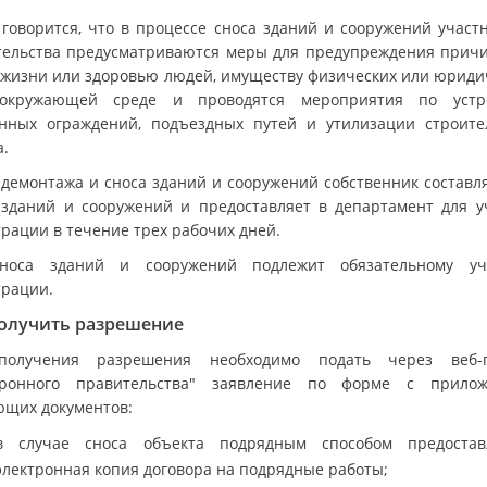
 говорится, что в процессе сноса зданий и сооружений участ
тельства предусматриваются меры для предупреждения прич
 жизни или здоровью людей, имуществу физических или юриди
окружающей среде и проводятся мероприятия по устр
нных ограждений, подъездных путей и утилизации строите
а.
 демонтажа и сноса зданий и сооружений собственник составля
 зданий и сооружений и предоставляет в департамент для у
трации в течение трех рабочих дней.
носа зданий и сооружений подлежит обязательному у
трации.
получить разрешение
получения разрешения необходимо подать через веб-п
тронного правительства" заявление по форме с прило
ющих документов:
в случае сноса объекта подрядным способом предостав
электронная копия договора на подрядные работы;