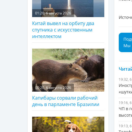
01:20, 6 августа 2026
Источ
Китай вывел на орбиту два
спутника с искусственным
интеллектом
Под
Мы 
Читай
19:32, 
Иностр
00:20, 6 августа 2026
«шутк
Капибары сорвали рабочий
19:16, 
день в парламенте Бразилии
ЧП в г
высоты
19:13, 
Телефо