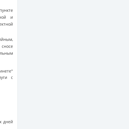
пункте
ьной и
ектной
ийным,
сносе
ельным
нете"
луги с
х дней