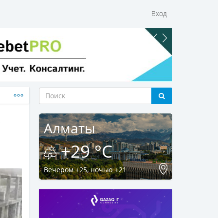
Вход
с
Алматы
+29 °C
Вечером +25, ночью +21