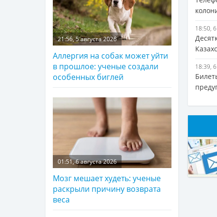
колон
18:50, 
Десят
21:56, 5 августа 2026
Казах
Аллергия на собак может уйти
в прошлое: ученые создали
18:39, 
Билет
особенных биглей
преду
01:51, 6 августа 2026
Мозг мешает худеть: ученые
раскрыли причину возврата
веса