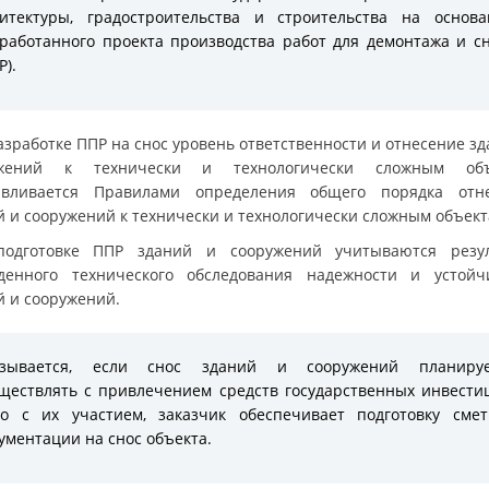
итектуры, градостроительства и строительства на основ
работанного проекта производства работ для демонтажа и с
Р).
азработке ППР на снос уровень ответственности и отнесение зд
ужений к технически и технологически сложным объ
авливается Правилами определения общего порядка отн
й и сооружений к технически и технологически сложным объект
одготовке ППР зданий и сооружений учитываются резу
денного технического обследования надежности и устойч
й и сооружений.
азывается, если снос зданий и сооружений планируе
ществлять с привлечением средств государственных инвести
о с их участием, заказчик обеспечивает подготовку сме
ументации на снос объекта.