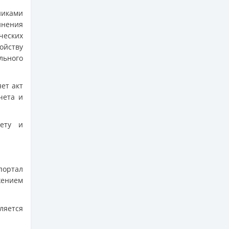
никами
инения
ческих
ойству
льного
ет акт
чета и
чету и
ортал
жением
ляется