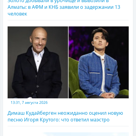
Золото добывали в урочище и вывозили в
Алматы: в АФМ и КНБ заявили о задержании 13
человек
13:31, 7 августа 2026
Димаш Кудайберген неожиданно оценил новую
песню Игоря Крутого: что ответил маэстро