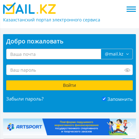
Казахстанский портал
электронного сервиса
Добро пожаловать
@mail.kz
Забыли пароль?
Запомнить