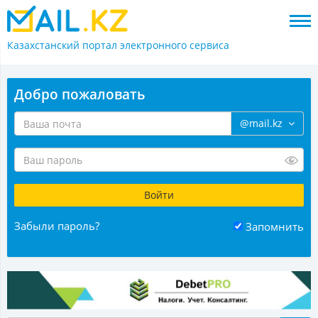
Казахстанский портал
электронного сервиса
Добро пожаловать
@mail.kz
Забыли пароль?
Запомнить