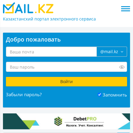
Казахстанский портал
электронного сервиса
Добро пожаловать
@mail.kz
Забыли пароль?
Запомнить