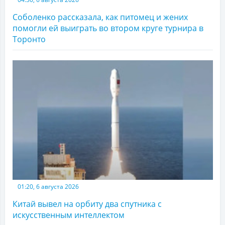
Соболенко рассказала, как питомец и жених
помогли ей выиграть во втором круге турнира в
Торонто
01:20, 6 августа 2026
Китай вывел на орбиту два спутника с
искусственным интеллектом