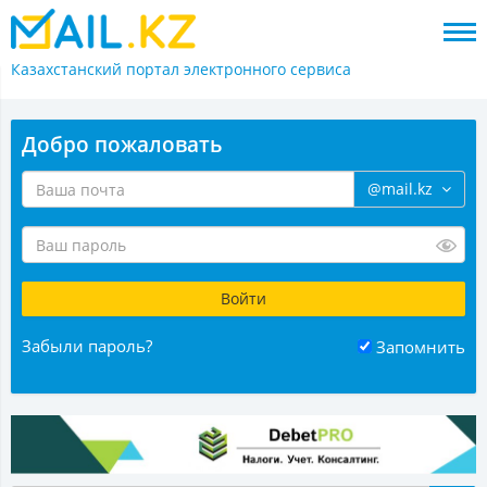
Казахстанский портал
электронного сервиса
Добро пожаловать
@mail.kz
Забыли пароль?
Запомнить