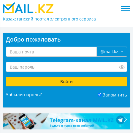
Казахстанский портал
электронного сервиса
Добро пожаловать
@mail.kz
Забыли пароль?
Запомнить