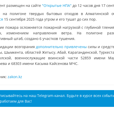
ент размещен на сайте
"Открытые НПА"
до 12 часов дня 17 сен
 на полигоне твердых бытовых отходов в Алматинской о
ся
15 сентября 2025 года утром и его тушат до сих пор.
ие пожара осложняется пожарной нагрузкой с глубиной тления
ах, изменением направления ветра. На полигоне разв
тивный штаб, создано 6 участков тушения.
видации возгорания
дополнительно привлечены
силы и средст
ы, Шымкента, областей Жетысу, Абай, Карагандинской, Туркеста
лской, военнослужащие воинской части 52859 имени Ма
ева и 68303 имени Касыма Кайсенова МЧС.
ник:
zakon.kz
писывайтесь на наш Telegram-канал. Будьте в курсе всех событ
работаем для Вас!