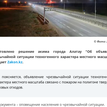
© Фото: 
отовлено решение акима города Алатау "Об объяв
ычайной ситуации техногенного характера местного масш
щает
Zakon.kz
.
 поясняется, объявление чрезвычайной ситуации техноген
актера местного масштаба связано с пожаром на полигоне тве
овых отходов.
документа – оповещение населения о чрезвычайной ситуации.