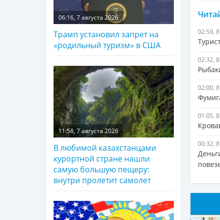
Читай
06:16, 7 августа 2026
02:59, 
Трамп установил запрет на
Турис
«родильный туризм» в США
02:32, 
Рыбак
02:00, 
Фумиг
01:05, 
Крова
11:58, 7 августа 2026
00:32, 
В любимой казахстанцами
Деньг
курортной стране нашли
повезе
самую большую пещеру:
внутри пролетит самолет