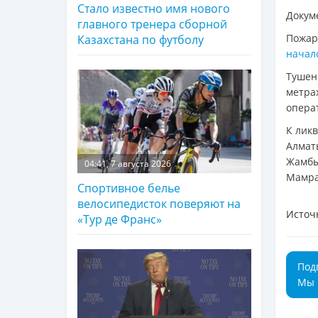
Стало известно имя нового
Докум
главного тренера сборной
Пожар
Казахстана по футболу
начал
Тушен
метр
опера
К лик
Алмат
Жамбы
04:41, 7 августа 2026
Мамра
Спортивное белье
велосипедисток поверяют на
Источ
«Тур де Франс»
Под
Мы 