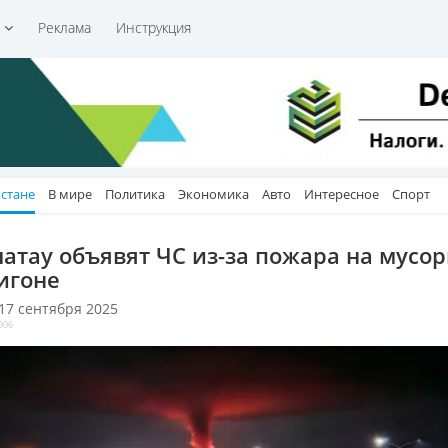
и
Реклама
Инструкция
хстане
В мире
Политика
Экономика
Авто
Интересное
Спорт
латау объявят ЧС из-за пожара на мусо
игоне
 17 сентября 2025
906