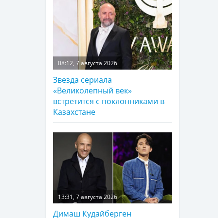
08:12, 7 августа 2026
Звезда сериала
«Великолепный век»
встретится с поклонниками в
Казахстане
13:31, 7 августа 2026
Димаш Кудайберген