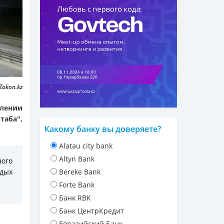
Zakon.kz
лении
таба",
Какому банку вы доверяете?
Alatau city bank
Altyn Bank
ного
рдых
Bereke Bank
Forte Bank
Банк RBK
Банк ЦентрКредит
Евразийский Банк