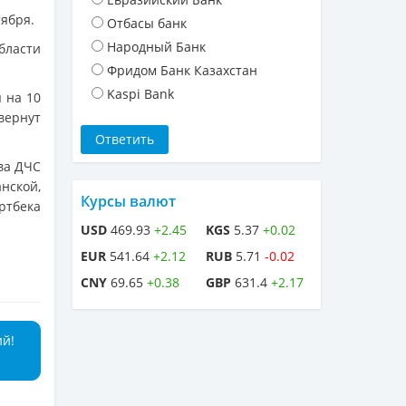
тября.
Отбасы банк
Народный Банк
бласти
Фридом Банк Казахстан
Kaspi Bank
 на 10
ернут
ва ДЧС
нской,
Курсы валют
ртбека
USD
469.93
+2.45
KGS
5.37
+0.02
EUR
541.64
+2.12
RUB
5.71
-0.02
CNY
69.65
+0.38
GBP
631.4
+2.17
ий!