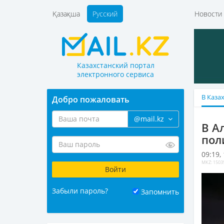
Қазақша
Русский
Новост
Казахстанский портал
электронного сервиса
В Каза
Добро пожаловать
@mail.kz
В А
пол
09:19,
MKZ: 1503
Забыли пароль?
Запомнить