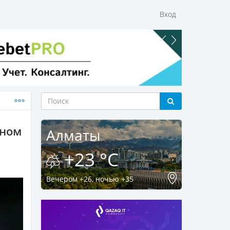
Вход
рном
Алматы
+23 °C
Вечером +26, ночью +35