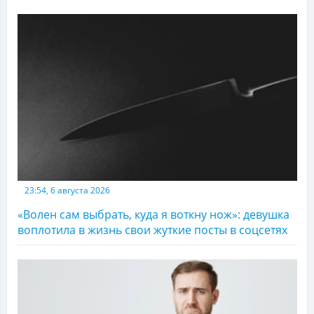
23:54, 6 августа 2026
«Волен сам выбрать, куда я воткну нож»: девушка
воплотила в жизнь свои жуткие посты в соцсетях