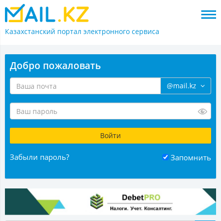
Казахстанский портал
электронного сервиса
Добро пожаловать
@mail.kz
Забыли пароль?
Запомнить