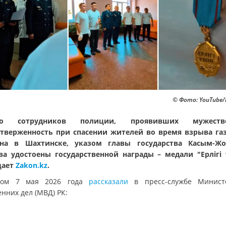
© Фото: YouTube/P
ро сотрудников полиции, проявивших мужес
тверженность при спасении жителей во время взрыва га
она в Шахтинске, указом главы государства Касым-Жо
ва удостоены государственной награды – медали "Ерлігі 
щает
Zakon.kz
.
том 7 мая 2026 года
рассказали
в пресс-службе Минист
нних дел (МВД) РК: