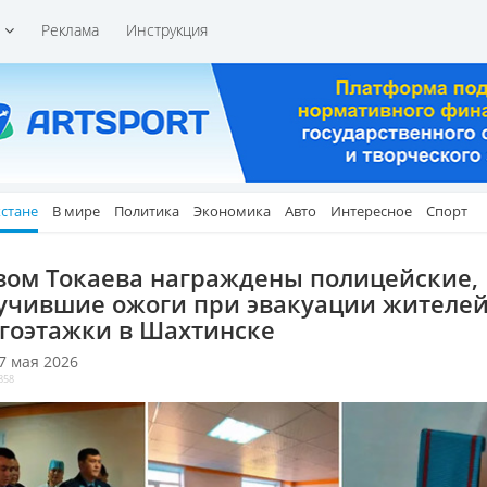
и
Реклама
Инструкция
хстане
В мире
Политика
Экономика
Авто
Интересное
Спорт
зом Токаева награждены полицейские,
учившие ожоги при эвакуации жителей
гоэтажки в Шахтинске
 7 мая 2026
858