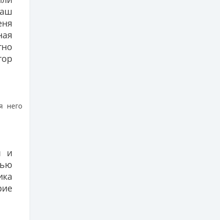
наш
еня
ная
тно
тор
я него
ы и
тью
ика
рие