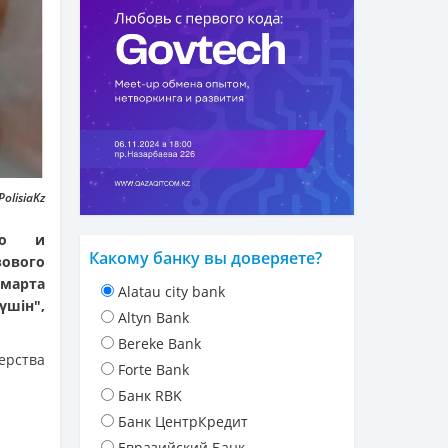
olisiaKz
тво и
Какому банку вы доверяете?
зового
марта
Alatau city bank
үшін",
Altyn Bank
Bereke Bank
ерства
Forte Bank
Банк RBK
Банк ЦентрКредит
Евразийский Банк