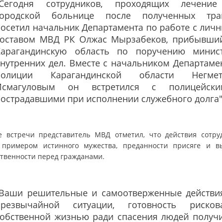
"Сегодня сотрудников, проходящих лечени
городской больнице после полученных тра
осетил начальник Департамента по работе с лич
составом МВД РК Олжас Мырзабеков, прибывши
Карагандинскую область по поручению минис
нутренних дел. Вместе с начальником Департаме
полиции Карагандинской области Негме
Исмагуловым он встретился с полицейски
острадавшими при исполнении служебного долга"
е встречи представитель МВД отметил, что действия сотру
 примером истинного мужества, преданности присяге и в
ственности перед гражданами.
"Ваши решительные и самоотверженные действи
чрезвычайной ситуации, готовность рисков
собственной жизнью ради спасения людей получ