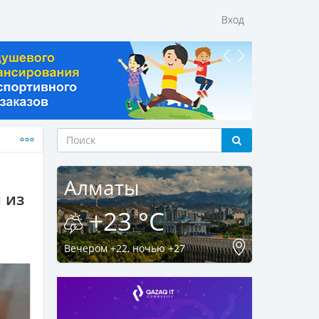
Вход
Алматы
 из
+23 °C
Вечером +22, ночью +27