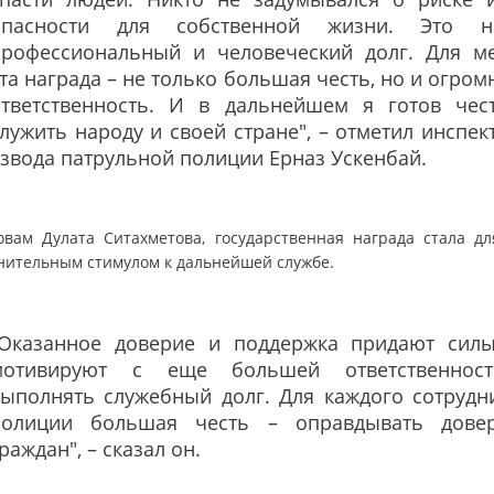
опасности для собственной жизни. Это 
профессиональный и человеческий долг. Для м
та награда – не только большая честь, но и огром
ответственность. И в дальнейшем я готов чес
лужить народу и своей стране", – отметил инспек
звода патрульной полиции Ерназ Ускенбай.
овам Дулата Ситахметова, государственная награда стала дл
нительным стимулом к дальнейшей службе.
"Оказанное доверие и поддержка придают сил
мотивируют с еще большей ответственнос
выполнять служебный долг. Для каждого сотрудн
полиции большая честь – оправдывать дове
раждан", – сказал он.