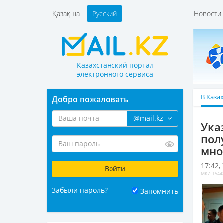
Қазақша
Русский
Новост
Казахстанский портал
электронного сервиса
В Каза
Добро пожаловать
@mail.kz
Ука
пол
мно
17:42,
MKZ: 1544
Забыли пароль?
Запомнить