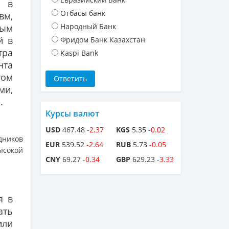
е в
Отбасы банк
вм,
Народный Банк
ным
й в
Фридом Банк Казахстан
тра
Kaspi Bank
нта
том
ми,
.
Курсы валют
USD
467.48
-2.37
KGS
5.35
-0.02
дников
EUR
539.52
-2.64
RUB
5.73
-0.05
ысокой
CNY
69.27
-0.34
GBP
629.23
-3.33
я в
ать
или