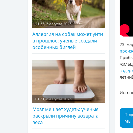
21:56, 5 августа 2026
Аллергия на собак может уйти
в прошлое: ученые создали
23 ма
особенных биглей
произ
Прибы
жильц
задер
летни
Источ
01:51, 6 августа 2026
Мозг мешает худеть: ученые
Под
раскрыли причину возврата
Мы 
веса