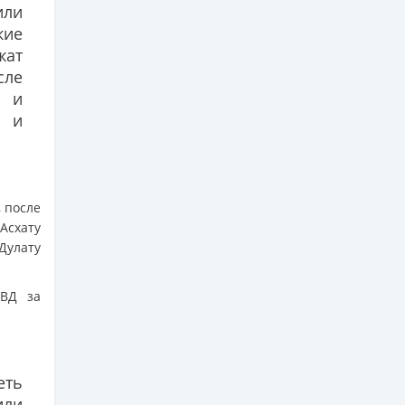
или
кие
жат
сле
й и
 и
 после
Асхату
Дулату
МВД за
еть
или