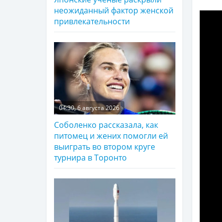
неожиданный фактор женской
привлекательности
04:30, 6 августа 2026
Соболенко рассказала, как
питомец и жених помогли ей
выиграть во втором круге
турнира в Торонто