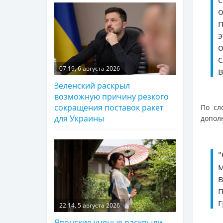
э
с
07:19, 6 августа 2026
в
Зеленский раскрыл
возможную причину резкого
сокращения поставок ракет
По сл
для Украины
допол
г
22:14, 5 августа 2026
Японские ученые раскрыли