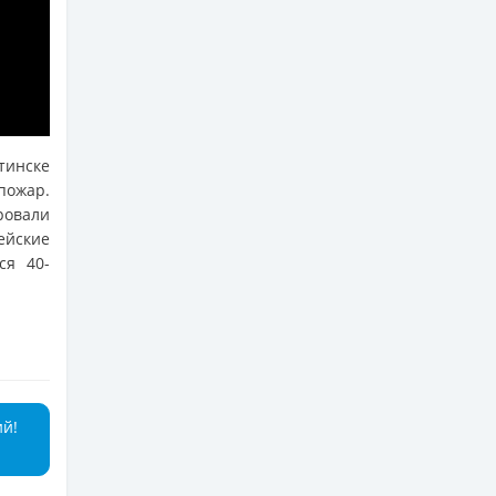
тинске
пожар.
ровали
ейские
ся 40-
ий!