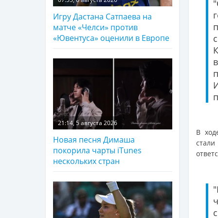
Игру Дастана Сатпаева на
п
матче «Челси» против
«Ювентуса» оценили в Европе
в
п
21:14, 5 августа 2026
В ход
Новая песня Димаша
стали
покорила чарты iTunes
ответ
нескольких стран