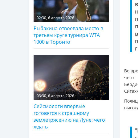
02:30, 6 августа 2026
Рыбакина отвоевала место в
третьем круге турнира WTA
1000 в Торонто
г
Во вр
чего 
Берди
Ситах
03:30, 6 августа 2026
Полиц
Сейсмологи впервые
высок
готовятся к страшному
землетрясению на Луне: чего
ждать