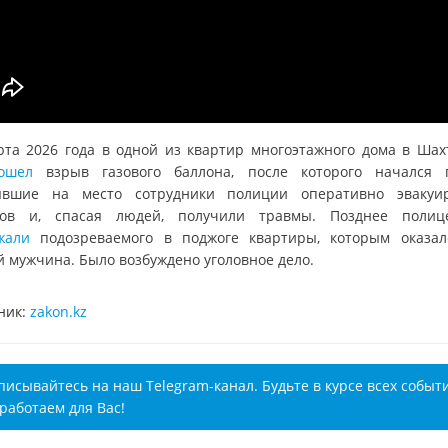
рта 2026 года в одной из квартир многоэтажного дома в Шах
ошел
взрыв газового баллона, после которого начался 
вшие на место сотрудники полиции оперативно эвакуи
ов и, спасая людей, получили травмы. Позднее полиц
жали
подозреваемого в поджоге квартиры, которым оказал
й мужчина. Было возбуждено уголовное дело.
ник:
zakon.kz
писывайтесь на наш Telegram-канал. Будьте в курсе всех событ
работаем для Вас!