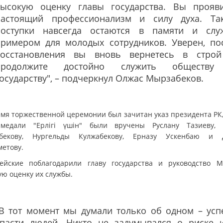
высокую оценку главы государства. Вы прояв
настоящий профессионализм и силу духа. Та
поступки навсегда остаются в памяти и слу
примером для молодых сотрудников. Уверен, по
восстановления вы вновь вернетесь в стро
продолжите достойно служить обществу
осударству", – подчеркнул Олжас Мырзабеков.
емя торжественной церемонии был зачитан указ президента РК,
медали "Ерлігі үшін" были вручены Руслану Тазиеву, 
бекову, Нургельды Кулжабекову, Ерназу Ускенбаю и 
метову.
ейские поблагодарили главу государства и руководство 
ую оценку их службы.
"В тот момент мы думали только об одном – усп
спасти людей. Никто не задумывался о риске 