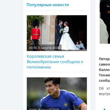
Популярные новости
00:50, 6 августа 2026
Королевская семья
Пяте
Великобритании сообщила о
самоо
пополнении
балл
Токае
сооб
Об э
внутре
07:55, 6 августа 2026