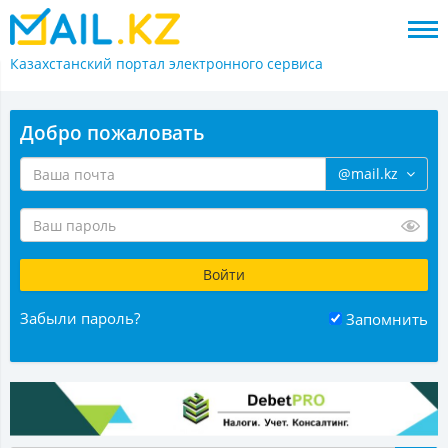
Казахстанский портал
электронного сервиса
Добро пожаловать
@mail.kz
Забыли пароль?
Запомнить