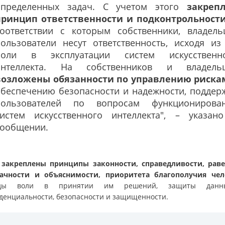
определенных задач. С учетом этого
закреп
принцип ответственности и подконтрольности
соответствии с которым собственники, владель
пользователи несут ответственность, исходя из
роли в эксплуатации систем искусственн
интеллекта. На собственников и владель
возложены обязанности по управлению риска
обеспечению безопасности и надежности, поддер
пользователей по вопросам функционирова
систем искусственного интеллекта", – указан
сообщении.
е
закреплены принципы законности, справедливости, раве
ачности и объяснимости, приоритета благополучия чел
оды воли в принятии им решений, защиты дан
денциальности, безопасности и защищенности.