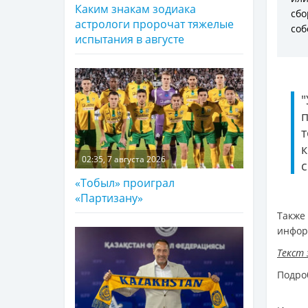
Каким знакам зодиака
сб
астрологи пророчат тяжелые
соб
испытания в августе
п
02:35, 7 августа 2026
с
«Тобыл» проиграл
«Партизану»
Такж
инфор
Текст 
Подро