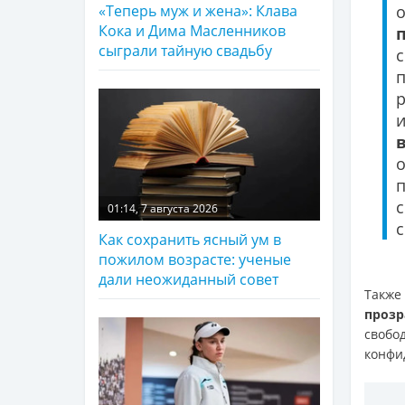
«Теперь муж и жена»: Клава
Кока и Дима Масленников
сыграли тайную свадьбу
01:14, 7 августа 2026
Как сохранить ясный ум в
пожилом возрасте: ученые
дали неожиданный совет
Такж
прозр
своб
конфи