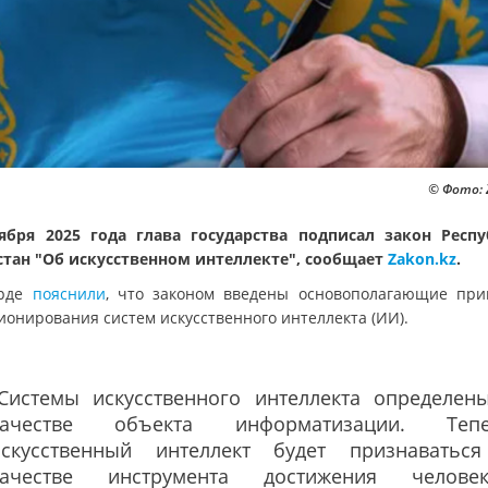
© Фото: 
ября 2025 года глава государства подписал закон Респ
стан "Об искусственном интеллекте", сообщает
Zakon.kz
.
орде
пояснили
, что законом введены основополагающие пр
ионирования систем искусственного интеллекта (ИИ).
"Системы искусственного интеллекта определен
качестве объекта информатизации. Теп
искусственный интеллект будет признаватьс
качестве инструмента достижения челове