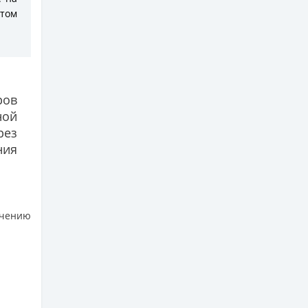
том
ров
ной
рез
ния
чению