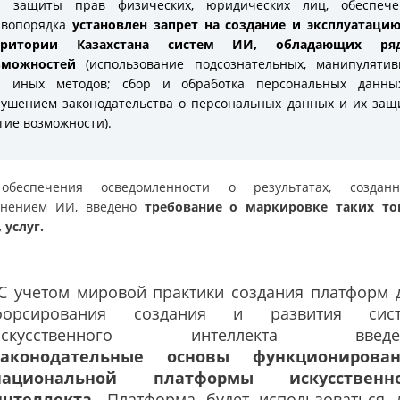
я защиты прав физических, юридических лиц, обеспече
авопорядка
установлен запрет на создание и эксплуатацию
рритории Казахстана систем ИИ, обладающих ря
зможностей
(использование подсознательных, манипулятив
и иных методов; сбор и обработка персональных данны
ушением законодательства о персональных данных и их защ
гие возможности).
обеспечения осведомленности о результатах, создан
нением ИИ, введено
требование о маркировке таких то
 услуг.
"С учетом мировой практики создания платформ 
форсирования создания и развития сис
искусственного интеллекта введе
законодательные основы функционирова
национальной платформы искусственно
интеллекта.
Платформа будет использоваться 