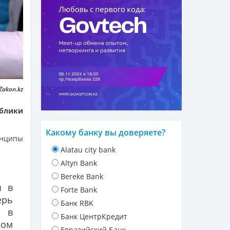
Zakon.kz
ублики
Какому банку вы доверяете?
инципы
Alatau city bank
Altyn Bank
Bereke Bank
ы в
Forte Bank
ерь
Банк RBK
я в
Банк ЦентрКредит
ком
Евразийский Банк