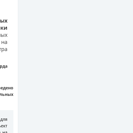
ных
ики
ных
 на
тра
рда
ведено
альных
для
ъект
е на