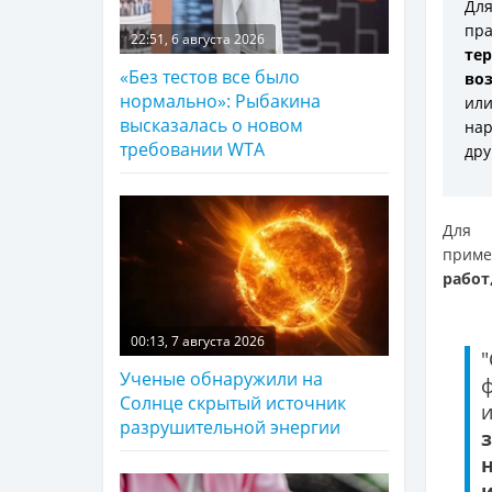
Дл
пр
22:51, 6 августа 2026
те
«Без тестов все было
во
нормально»: Рыбакина
ил
высказалась о новом
нар
требовании WTA
дру
Для 
приме
работ,
00:13, 7 августа 2026
Ученые обнаружили на
Солнце скрытый источник
разрушительной энергии