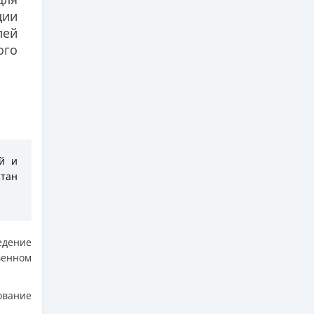
ции
лей
ого
ий и
стан
дение
венном
вание