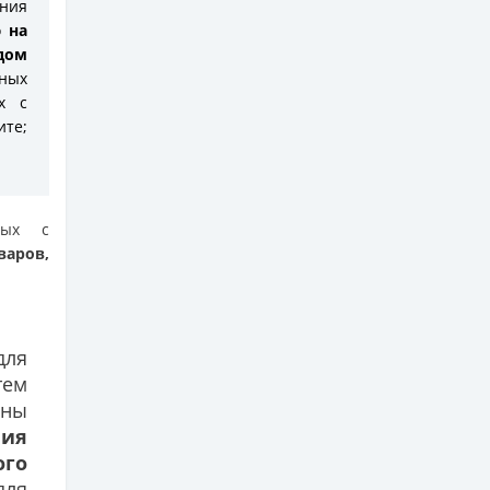
ния
 на
дом
ных
х с
ите;
ных с
варов,
для
тем
ны
ния
го
для