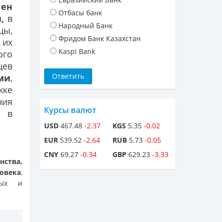
лен
Отбасы банк
,
в
Народный Банк
цы,
Фридом Банк Казахстан
 их
Kaspi Bank
ого
цев
ми
,
жке
ния
Курсы валют
о в
USD
467.48
-2.37
KGS
5.35
-0.02
EUR
539.52
-2.64
RUB
5.73
-0.05
CNY
69.27
-0.34
GBP
629.23
-3.33
нства,
овека
,
ных и