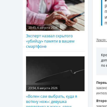
и
п
20:45, 6 августа 2026
Эксперт назвал скрытого
Текст 
«убийцу» памяти в вашем
смартфоне
Кро
доп
по 
Перв
закон
23:54, 6 августа 2026
интелл
«Волен сам выбрать, куда я
Вто
воткну нож»: девушка
закон
воплотила в жизнь свои