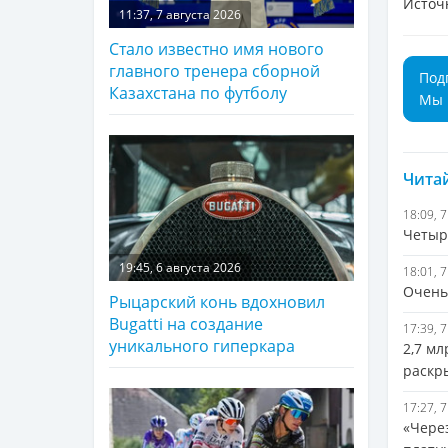
Источ
11:37, 7 августа 2026
Стало известно имя нового
главного тренера сборной
Под
Казахстана по футболу
Мы 
Читай
18:09, 
Четыр
19:45, 6 августа 2026
18:01, 
Очень 
Рыцарский конь вдохновил
Bugatti на создание
17:39, 
уникального гиперкара
2,7 м
раскр
17:27, 
«Чере