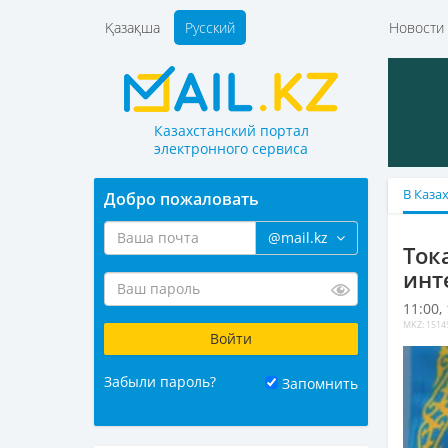
Қазақша
Русский
Новост
Казахстанский портал
электронного сервиса
В Каза
Добро пожаловать
@mail.kz
Ток
инт
11:00,
MKZ: 1514
Забыли пароль?
Запомнить