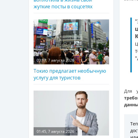
жуткие посты в соцсетях
"
03:17, 7 августа 2026
Токио предлагает необычную
услугу для туристов
Для 
требо
данны
Те
дос
01:45, 7 августа 2026
или