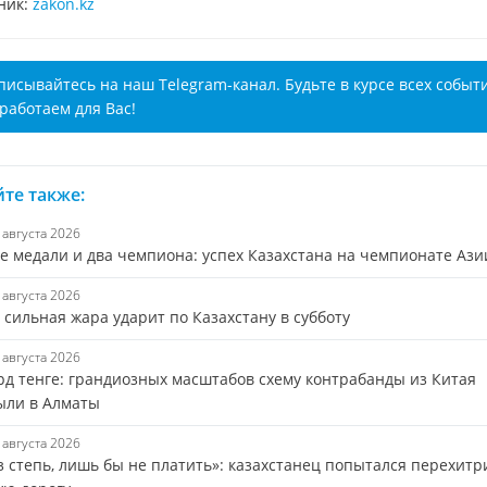
ник:
zakon.kz
писывайтесь на наш Telegram-канал. Будьте в курсе всех событ
работаем для Вас!
те также:
7 августа 2026
е медали и два чемпиона: успех Казахстана на чемпионате Ази
7 августа 2026
сильная жара ударит по Казахстану в субботу
7 августа 2026
лрд тенге: грандиозных масштабов схему контрабанды из Китая
ыли в Алматы
7 августа 2026
з степь, лишь бы не платить»: казахстанец попытался перехитр