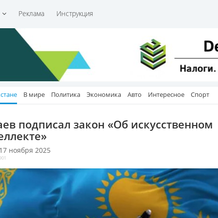
и
Реклама
Инструкция
хстане
В мире
Политика
Экономика
Авто
Интересное
Спорт
аев подписал закон «Об искусственном
еллекте»
 17 ноября 2025
901