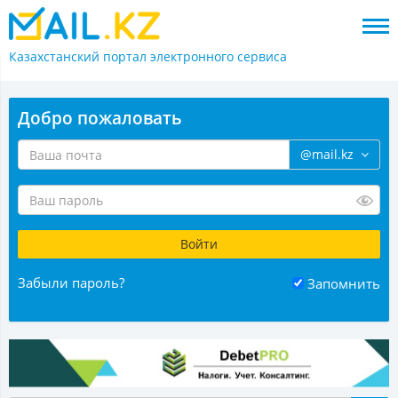
Казахстанский портал
электронного сервиса
Добро пожаловать
@mail.kz
Забыли пароль?
Запомнить