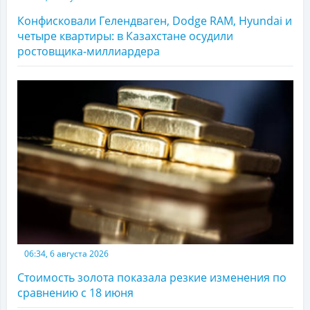
Конфисковали Гелендваген, Dodge RAM, Hyundai и
четыре квартиры: в Казахстане осудили
ростовщика-миллиардера
06:34, 6 августа 2026
Стоимость золота показала резкие изменения по
сравнению с 18 июня