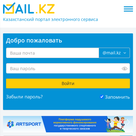
Казахстанский портал
электронного сервиса
Добро пожаловать
@mail.kz
Забыли пароль?
Запомнить