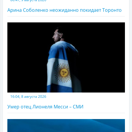
Арина Соболенко неожиданно покидает Торонто
16:04, 8 августа 2026
Умер отец Лионеля Месси – СМИ