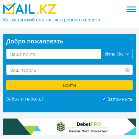
Казахстанский портал
электронного сервиса
Добро пожаловать
@mail.kz
Забыли пароль?
Запомнить