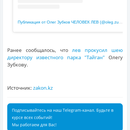
П
убликация от Олег Зубков ЧЕЛОВЕК ЛЕВ (@oleg.zubkov)
Ранее сообщалось, что
лев прокусил шею
директору известного парка "Тайган"
Олегу
Зубкову.
Источник:
zakon.kz
Подписывайтесь на наш Telegram-канал. Будьте в
курсе всех событий!
Мы работаем для Вас!