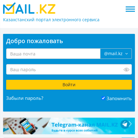
Казахстанский портал
электронного сервиса
Добро пожаловать
@mail.kz
Забыли пароль?
Запомнить