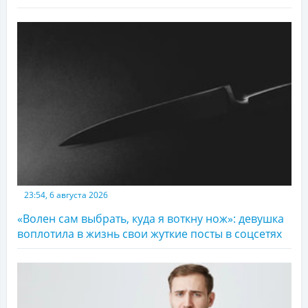
23:54, 6 августа 2026
«Волен сам выбрать, куда я воткну нож»: девушка
воплотила в жизнь свои жуткие посты в соцсетях