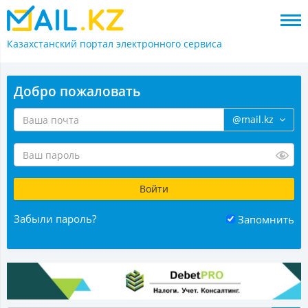
Казахстанский портал
электронного сервиса
Добро пожаловать
@mail.kz
Забыли пароль?
Запомнить